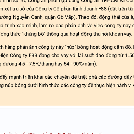
t hình sự Bộ Công an phối hợp cùng Công an TP.HCM và Cô
 xét trụ sở của Công ty Cổ phần Kinh doanh F88 (đặt trên tầ
đường Nguyễn Oanh, quận Gò Vấp). Theo đó, động thái của l
 trình xác minh, làm rõ các phản ánh về việc công ty này 
ương thức “khủng bố” thông qua hoạt động thu hồi khoản vay.
ách hàng phản ánh công ty này "núp" bóng hoạt động cầm đồ, l
 Hiện Công ty F88 đang cho vay với lãi suất dao động từ 1.5
g đương 4,5 - 7,5%/tháng hay 54 - 90%/năm).
ẩy mạnh triên khai các chuyên đề triệt phá các đường dây 
g núp bóng dưới hình thức các công ty để thực hiện hành vi 