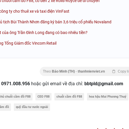
 chuỗi cầm đồ F88, có đến 2 xe Rolls-Royce để di chuyển
ng ty cho thuê xe và taxi điện VinFast
chủ tịch Bùi Thành Nhơn đăng ký bán 3,6 triệu cổ phiếu Novaland
t của ông Trần Đình Long đang có bao nhiêu tiền?
ng Tổng Giám đốc Vincom Retail
Theo
Bảo Minh (TH)
-
thanhnienviet.vn
Copy l
:
0971.008.956
hoặc gửi email về địa chỉ:
bbtpld@gmail.com
chủ chuỗi cầm đồ F88
CEO F88
chuỗi cầm đồ F88
hoa hậu Mai Phương Thuý
cầm đồ
quỹ đầu tư nước ngoài