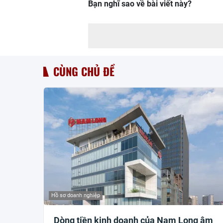
Bạn nghĩ sao về bài viết này?
CÙNG CHỦ ĐỀ
Hồ sơ doanh nghiệp
Dòng tiền kinh doanh của Nam Long âm