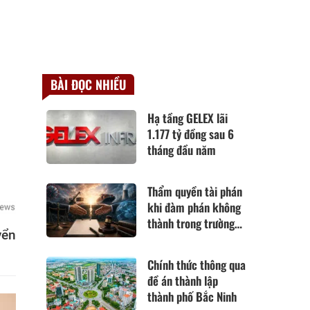
BÀI ĐỌC NHIỀU
Hạ tầng GELEX lãi
1.177 tỷ đồng sau 6
tháng đầu năm
Thẩm quyền tài phán
khi đàm phán không
thành trong trường
yển
hợp hoàn cảnh thay
đổi cơ bản theo Điều
Chính thức thông qua
420 Bộ luật Dân sự
đề án thành lập
năm 2015
thành phố Bắc Ninh