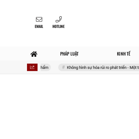
EMAIL
HOTLINE
PHÁP LUẬT
KINH TẾ
với 4 sản phẩm
Không hình sự hóa rủi ro phát triển - Một triết lý lập p