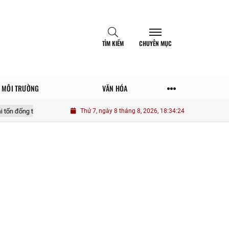
TÌM KIẾM
CHUYÊN MỤC
MÔI TRƯỜNG
VĂN HÓA
ền
Một số yếu tố tác động nâng cao vai trò thanh niên quân đội trong ph
Thứ 7, ngày 8 tháng 8, 2026, 18:34:26