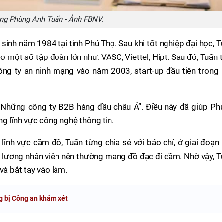
ng Phùng Anh Tuấn - Ảnh FBNV.
sinh năm 1984 tại tỉnh Phú Thọ. Sau khi tốt nghiệp đại học, 
 một số tập đoàn lớn như: VASC, Viettel, Hipt. Sau đó, Tuấn 
công ty an ninh mạng vào năm 2003, start-up đầu tiên trong 
 “Những công ty B2B hàng đầu châu Á”. Điều này đã giúp Ph
ng lĩnh vực công nghệ thông tin.
lĩnh vực cầm đồ, Tuấn từng chia sẻ với báo chí, ở giai đoạn
ả lương nhân viên nên thường mang đồ đạc đi cầm. Nhờ vậy, T
và bắt tay vào làm.
g bị Công an khám xét