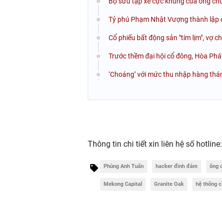
Bộ sưu tập xe cực khủng của ông chủ
Tỷ phú Phạm Nhật Vượng thành lập cô
Cổ phiếu bất động sản "tím lịm", vợ 
Trước thềm đại hội cổ đông, Hòa Phá
‘Choáng’ với mức thu nhập hàng thá
Thông tin chi tiết xin liên hệ số hotline
Phùng Anh Tuấn
hacker đình đám
ông 
Mekong Capital
Granite Oak
hệ thống 