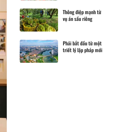
Thông điệp mạnh từ
vụ án sầu riêng
Phải bắt đầu từ một
triết lý lập pháp mới