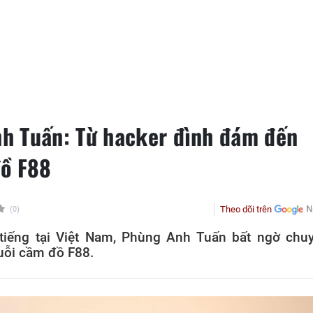
h Tuấn: Từ hacker đình đám đến
đồ F88
Theo dõi trên
(0)
tiếng tại Việt Nam, Phùng Anh Tuấn bất ngờ chu
uỗi cầm đồ F88.