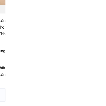
Tuấn
thôi
lĩnh
ùng
 bắt
uấn