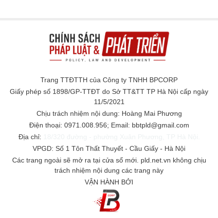
Trang TTĐTTH của Công ty TNHH BPCORP
Giấy phép số 1898/GP-TTĐT do Sở TT&TT TP Hà Nội cấp ngày
11/5/2021
Chịu trách nhiệm nội dung: Hoàng Mai Phương
Điện thoại: 0971.008.956; Email: bbtpld@gmail.com
Địa chỉ:
18/320 đường - phường Xuân Phương, TP Hà Nội.
VPGD: Số 1 Tôn Thất Thuyết - Cầu Giấy - Hà Nội
Các trang ngoài sẽ mở ra tại cửa sổ mới. pld.net.vn không chịu
trách nhiệm nội dung các trang này
VẬN HÀNH BỞI