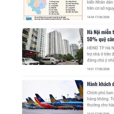
kiến Nhân dân 
trên cơ sở ngu
ương về sắp xế
14:34 17/06/2026
quá trình hợp n
Hà Nội miễn 
50% quỹ căn
HĐND TP Hà Nội
trợ nhà ở trên 
đáng chú ý nhằ
của Trung ươn
14:21 17/06/2026
Hành khách đ
Chính phủ ban
hàng không. Tr
thường cho hàn
14:15 17/06/2026