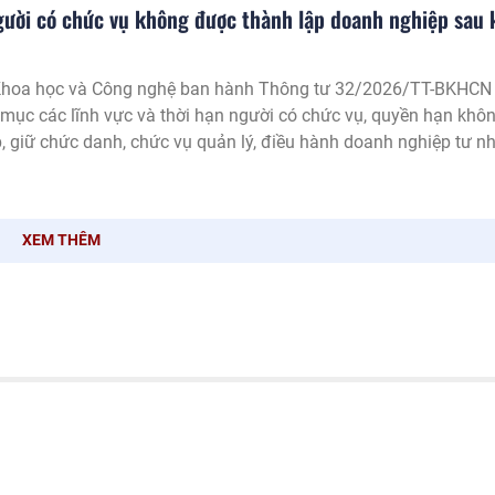
người có chức vụ không được thành lập doanh nghiệp sau 
Khoa học và Công nghệ ban hành Thông tư 32/2026/TT-BKHCN
mục các lĩnh vực và thời hạn người có chức vụ, quyền hạn khô
, giữ chức danh, chức vụ quản lý, điều hành doanh nghiệp tư n
nhiệm hữu hạn, công ty cổ phần, công ty hợp danh, hợp tác xã s
hức vụ thuộc phạm vi quản lý của Bộ Khoa học và Công nghệ.
XEM THÊM