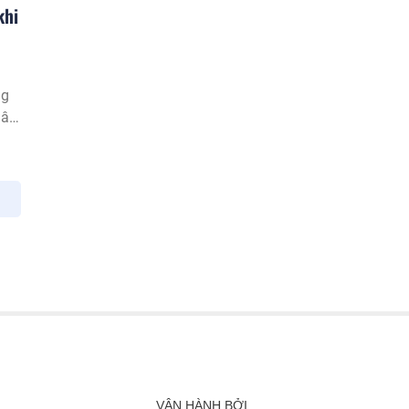
khi
ng
hân,
au
VẬN HÀNH BỞI