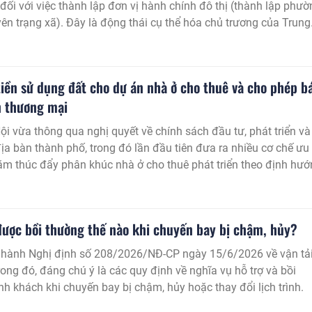
đối với việc thành lập đơn vị hành chính đô thị (thành lập phườ
yên trạng xã). Đây là động thái cụ thể hóa chủ trương của Trung
p, nâng cấp đơn vị hành chính, thúc đẩy đô thị hóa bền vững s
hất.
tiền sử dụng đất cho dự án nhà ở cho thuê và cho phép b
 thương mại
 vừa thông qua nghị quyết về chính sách đầu tư, phát triển và
địa bàn thành phố, trong đó lần đầu tiên đưa ra nhiều cơ chế ưu
m thúc đẩy phân khúc nhà ở cho thuê phát triển theo định hư
g.
ược bồi thường thế nào khi chuyến bay bị chậm, hủy?
 hành Nghị định số 208/2026/NĐ-CP ngày 15/6/2026 về vận tả
ong đó, đáng chú ý là các quy định về nghĩa vụ hỗ trợ và bồi
h khách khi chuyến bay bị chậm, hủy hoặc thay đổi lịch trình.