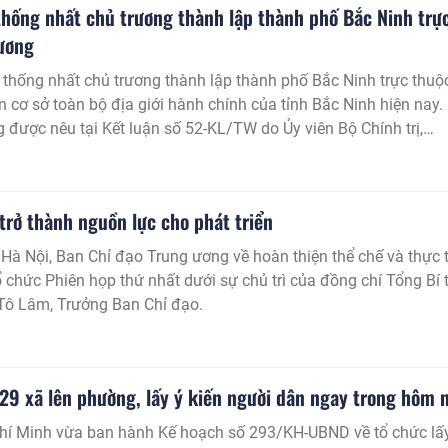
 thống nhất chủ trương thành lập thành phố Bắc Ninh trự
ương
ã thống nhất chủ trương thành lập thành phố Bắc Ninh trực thuộ
n cơ sở toàn bộ địa giới hành chính của tỉnh Bắc Ninh hiện nay.
g được nêu tại Kết luận số 52-KL/TW do Ủy viên Bộ Chính trị,
an Bí thư Trần Cẩm Tú ký ban hành.
trở thành nguồn lực cho phát triển
i Hà Nội, Ban Chỉ đạo Trung ương về hoàn thiện thể chế và thực t
ổ chức Phiên họp thứ nhất dưới sự chủ trì của đồng chí Tổng Bí 
Tô Lâm, Trưởng Ban Chỉ đạo.
29 xã lên phường, lấy ý kiến người dân ngay trong hôm 
hí Minh vừa ban hành Kế hoạch số 293/KH-UBND về tổ chức lấ