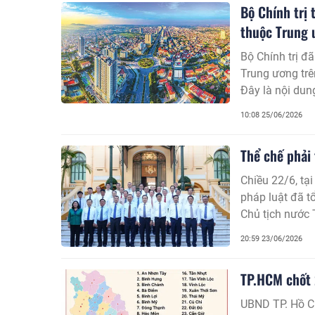
Bộ Chính trị
thuộc Trung 
Bộ Chính trị đ
Trung ương trê
Đây là nội dun
Thường trực B
10:08 25/06/2026
Thể chế phải 
Chiều 22/6, tạ
pháp luật đã t
Chủ tịch nước 
20:59 23/06/2026
TP.HCM chốt 
UBND TP. Hồ C