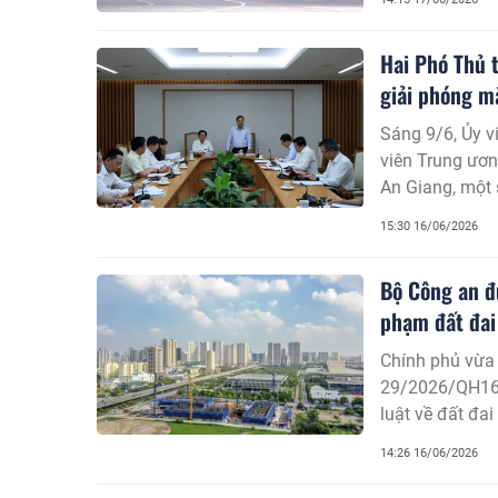
Hai Phó Thủ 
giải phóng m
Sáng 9/6, Ủy v
viên Trung ươ
An Giang, một 
trong công tác
15:30 16/06/2026
thực hiện các 
Bộ Công an đư
phạm đất đai
Chính phủ vừa 
29/2026/QH16, 
luật về đất đa
tháo gỡ vướng 
14:26 16/06/2026