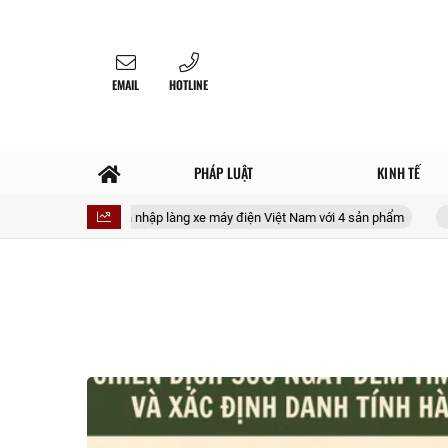
EMAIL
HOTLINE
PHÁP LUẬT
KINH TẾ
tors sắp gia nhập làng xe máy điện Việt Nam với 4 sản phẩm
Không hì