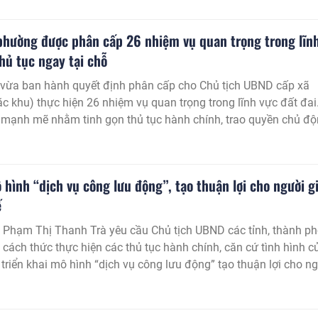
 phường được phân cấp 26 nhiệm vụ quan trọng trong lĩn
thủ tục ngay tại chỗ
ừa ban hành quyết định phân cấp cho Chủ tịch UBND cấp xã
ặc khu) thực hiện 26 nhiệm vụ quan trọng trong lĩnh vực đất đai
 mạnh mẽ nhằm tinh gọn thủ tục hành chính, trao quyền chủ đ
 giúp người dân và doanh nghiệp giải quyết nhanh các vấn đề đ
ịa phương.
 hình “dịch vụ công lưu động”, tạo thuận lợi cho người gi
ế
 Phạm Thị Thanh Trà yêu cầu Chủ tịch UBND các tỉnh, thành p
t cách thức thực hiện các thủ tục hành chính, căn cứ tình hình c
triển khai mô hình “dịch vụ công lưu động” tạo thuận lợi cho n
ao tuổi...