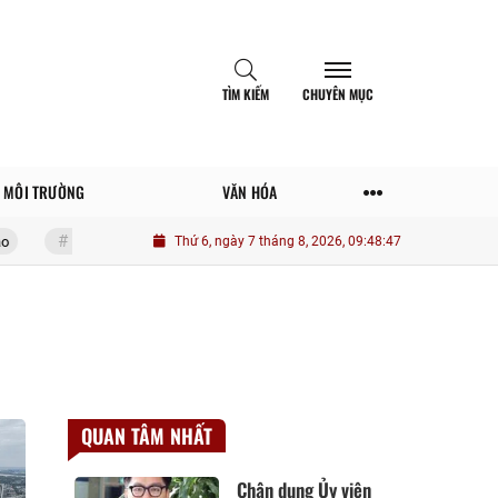
TÌM KIẾM
CHUYÊN MỤC
MÔI TRƯỜNG
VĂN HÓA
20 điều tưởng tiết kiệm nhưng lại tốn đống tiền
Thứ 6, ngày 7 tháng 8, 2026, 09:48:48
Một số yếu tố tác độn
QUAN TÂM NHẤT
Chân dung Ủy viên