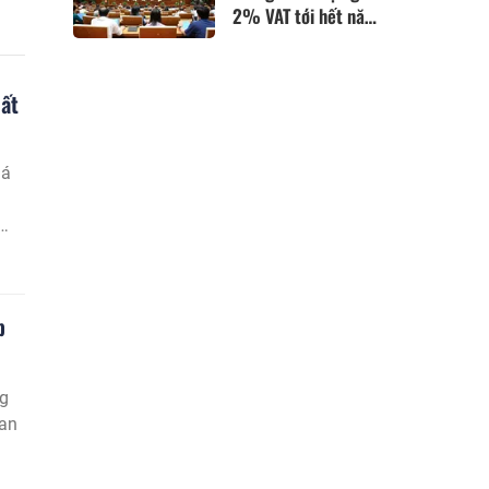
2% VAT tới hết năm
2026
uất
há
p
ng
Ban