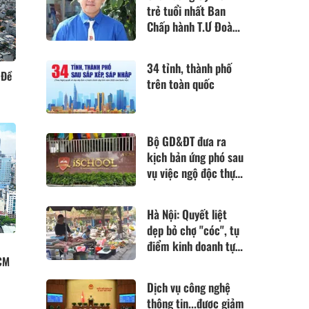
trẻ tuổi nhất Ban
Chấp hành T.Ư Đoàn
khóa XII
34 tỉnh, thành phố
 Đề
trên toàn quốc
Bộ GD&ĐT đưa ra
kịch bản ứng phó sau
vụ việc ngộ độc thực
phẩm tại Ischool Nha
Trang
Hà Nội: Quyết liệt
dẹp bỏ chợ "cóc", tụ
điểm kinh doanh tự
HCM
phát và lò mổ nhỏ lẻ
Dịch vụ công nghệ
thông tin...được giảm