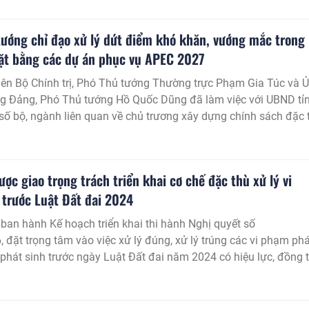
tướng chỉ đạo xử lý dứt điểm khó khăn, vướng mắc trong
ặt bằng các dự án phục vụ APEC 2027
iên Bộ Chính trị, Phó Thủ tướng Thường trực Phạm Gia Túc và 
ng Đảng, Phó Thủ tướng Hồ Quốc Dũng đã làm việc với UBND tỉ
số bộ, ngành liên quan về chủ trương xây dựng chính sách đặc 
 bồi thường, hỗ trợ tái định cư trên địa bàn đặc khu Phú Quốc đ
dự án phục vụ Hội nghị Cấp cao APEC 2027.
ợc giao trọng trách triển khai cơ chế đặc thù xử lý vi
 trước Luật Đất đai 2024
ban hành Kế hoạch triển khai thi hành Nghị quyết số
đặt trọng tâm vào việc xử lý đúng, xử lý trúng các vi phạm ph
i phát sinh trước ngày Luật Đất đai năm 2024 có hiệu lực, đồng 
mắc cho các dự án tồn đọng, kéo dài.