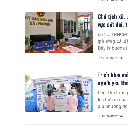
Chủ tịch xã,
vực đất đai, 
UBND TP.HCM v
(phường, xã, đ
Đây là bước đi
cho cấp cơ sở,
09:35 01/07/2026
đai ngay tại đ
Triển khai mô
người yếu th
Phó Thủ tướng
tổ chức rà soá
địa phương để 
yếu thế, người c
23:01 26/06/2026