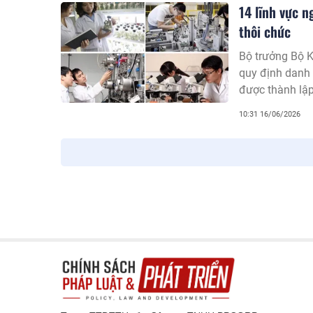
14 lĩnh vực 
thôi chức
Bộ trưởng Bộ 
quy định danh 
được thành lập
công ty trách 
10:31 16/06/2026
khi thôi giữ c