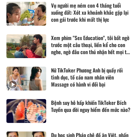
Vụ người mẹ ném con 4 tháng tuổi
xuống đất: Xót xa khoảnh khắc gặp lại
con gái trước khi mất thị lực
Xem phim "Sex Education", tôi bất ngờ
trước một câu thoại, liền kể cho con
nghe, ngờ đâu con thú nhận hết mọi tội
lỗi
Nữ TikToker Phương Anh bị quấy rối
tình dục, tố cáo nam nhân viên
Massage có hành vi đồi bại
Bệnh suy hô hấp khiến TikToker Bích
Tuyền qua đời nguy hiểm đến mức nào?
Du học sinh Pháp chê đồ ăn Việt, nhấn