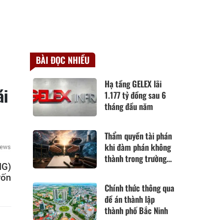
BÀI ĐỌC NHIỀU
Hạ tầng GELEX lãi
ái
1.177 tỷ đồng sau 6
tháng đầu năm
Thẩm quyền tài phán
khi đàm phán không
thành trong trường
IG)
hợp hoàn cảnh thay
vốn
đổi cơ bản theo Điều
Chính thức thông qua
420 Bộ luật Dân sự
đề án thành lập
năm 2015
thành phố Bắc Ninh