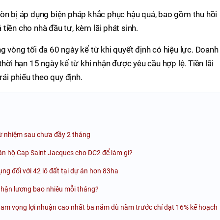
còn bị áp dụng biện pháp khắc phục hậu quả, bao gồm thu hồi
tiền cho nhà đầu tư, kèm lãi phát sinh.
g vòng tối đa 60 ngày kể từ khi quyết định có hiệu lực. Doanh
thời hạn 15 ngày kể từ khi nhận được yêu cầu hợp lệ. Tiền lãi
rái phiếu theo quy định.
ừ nhiệm sau chưa đầy 2 tháng
ăn hộ Cap Saint Jacques cho DC2 để làm gì?
g đối với 42 lô đất tại dự án hơn 83ha
nhận lương bao nhiêu mỗi tháng?
ham vọng lợi nhuận cao nhất ba năm dù năm trước chỉ đạt 16% kế hoạch