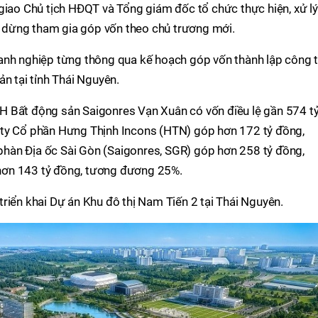
giao Chủ tịch HĐQT và Tổng giám đốc tổ chức thực hiện, xử lý
ệc dừng tham gia góp vốn theo chủ trương mới.
anh nghiệp từng thông qua kế hoạch góp vốn thành lập công 
n tại tỉnh Thái Nguyên.
H Bất động sản Saigonres Vạn Xuân có vốn điều lệ gần 574 t
 ty Cổ phần Hưng Thịnh Incons (HTN) góp hơn 172 tỷ đồng,
hàn Địa ốc Sài Gòn (Saigonres, SGR) góp hơn 258 tỷ đồng,
hơn 143 tỷ đồng, tương đương 25%.
riển khai Dự án Khu đô thị Nam Tiến 2 tại Thái Nguyên.