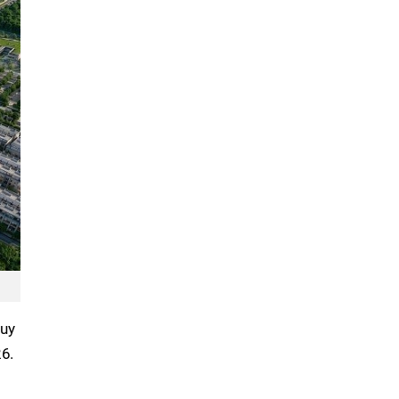
quy
6.