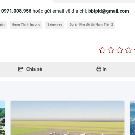
:
0971.008.956
hoặc gửi email về địa chỉ:
bbtpld@gmail.com
uân
Hưng Thịnh Incons
Saigonres
Dự án Khu đô thị Nam Tiến 2
Chia sẻ
In