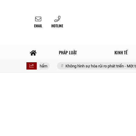
EMAIL
HOTLINE
PHÁP LUẬT
KINH TẾ
với 4 sản phẩm
Không hình sự hóa rủi ro phát triển - Một triết lý lập p