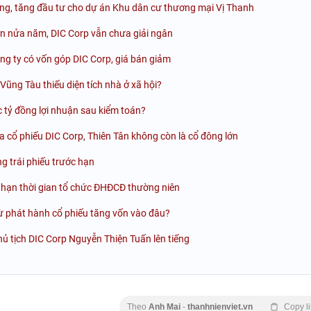
ng, tăng đầu tư cho dự án Khu dân cư thương mại Vị Thanh
ơn nửa năm, DIC Corp vẫn chưa giải ngân
ông ty có vốn góp DIC Corp, giá bán giảm
Vũng Tàu thiếu diện tích nhà ở xã hội?
 tỷ đồng lợi nhuận sau kiểm toán?
 ra cổ phiếu DIC Corp, Thiên Tân không còn là cổ đông lớn
g trái phiếu trước hạn
a hạn thời gian tổ chức ĐHĐCĐ thường niên
ừ phát hành cổ phiếu tăng vốn vào đâu?
hủ tịch DIC Corp Nguyễn Thiện Tuấn lên tiếng
Theo
Anh Mai
-
thanhnienviet.vn
Copy l