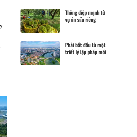
Thông điệp mạnh từ
vụ án sầu riêng
ty
Phải bắt đầu từ một
ỷ
triết lý lập pháp mới