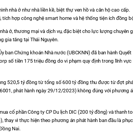
nh nhà ở như nhà liền kề, biệt thự ven hồ và căn hộ cao cấp.
ại, tích hợp công nghệ smart home và hệ thống tiện ích đồng b
hà ở, thương mại và dịch vụ, đặc biệt cho lực lượng chuyên g
g gia tăng tại Thái Nguyên.
a Ủy ban Chứng khoán Nhà nước (UBCKNN) đã ban hành Quyết
p số tiền 175 triệu đồng do vi phạm quy định trong lĩnh vực
ụng 520,5 tỷ đồng từ tổng số 600 tỷ đồng thu được từ đợt ph
326001, phát hành ngày 29/12/2023) không đúng với phương 
mua cổ phần Công ty CP Du lịch DIC (200 tỷ đồng) và thanh t
ng), thay vì thực hiện theo phương án phát hành ban đầu là phục
 Đồng Nai.