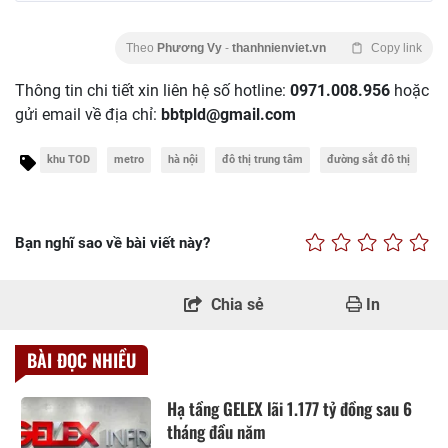
Theo
Phương Vy
-
thanhnienviet.vn
Copy link
Thông tin chi tiết xin liên hệ số hotline:
0971.008.956
hoặc
gửi email về địa chỉ:
bbtpld@gmail.com
khu TOD
metro
hà nội
đô thị trung tâm
đường sắt đô thị
Bạn nghĩ sao về bài viết này?
Chia sẻ
In
BÀI ĐỌC NHIỀU
Hạ tầng GELEX lãi 1.177 tỷ đồng sau 6
tháng đầu năm