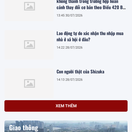
không thành trong trường hợp hoàn
cảnh thay đổi cơ bản theo Điều 420 Bộ
luật Dân sự năm 2015
13:45 30/07/2026
Lao động tự do xác nhận thu nhập mua
nhà ở xã hội ở đâu?
14:22 28/07/2026
Con người thật của Shizuka
14:13 28/07/2026
XEM THÊM
Giao thông