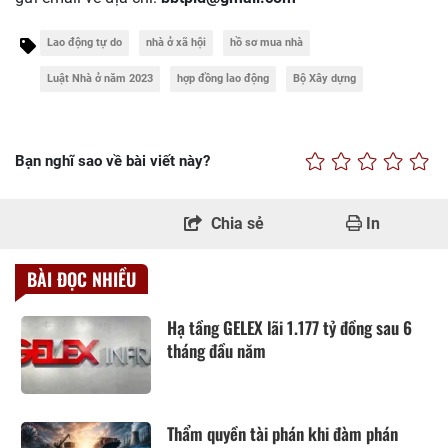
Lao động tự do
nhà ở xã hội
hồ sơ mua nhà
Luật Nhà ở năm 2023
hợp đồng lao động
Bộ Xây dựng
Bạn nghĩ sao về bài viết này?
Chia sẻ
In
BÀI ĐỌC NHIỀU
Hạ tầng GELEX lãi 1.177 tỷ đồng sau 6
tháng đầu năm
Thẩm quyền tài phán khi đàm phán