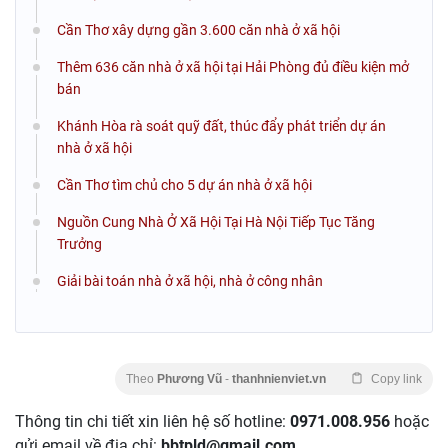
Cần Thơ xây dựng gần 3.600 căn nhà ở xã hội
Thêm 636 căn nhà ở xã hội tại Hải Phòng đủ điều kiện mở
bán
Khánh Hòa rà soát quỹ đất, thúc đẩy phát triển dự án
nhà ở xã hội
Cần Thơ tìm chủ cho 5 dự án nhà ở xã hội
Nguồn Cung Nhà Ở Xã Hội Tại Hà Nội Tiếp Tục Tăng
Trưởng
Giải bài toán nhà ở xã hội, nhà ở công nhân
Theo
Phương Vũ
-
thanhnienviet.vn
Copy link
Thông tin chi tiết xin liên hệ số hotline:
0971.008.956
hoặc
gửi email về địa chỉ:
bbtpld@gmail.com