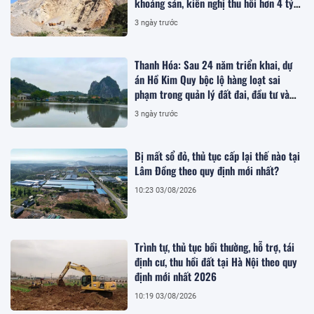
khoáng sản, kiến nghị thu hồi hơn 4 tỷ
đồng
3 ngày trước
Thanh Hóa: Sau 24 năm triển khai, dự
án Hồ Kim Quy bộc lộ hàng loạt sai
phạm trong quản lý đất đai, đầu tư và
quy hoạch
3 ngày trước
Bị mất sổ đỏ, thủ tục cấp lại thế nào tại
Lâm Đồng theo quy định mới nhất?
10:23 03/08/2026
Trình tự, thủ tục bồi thường, hỗ trợ, tái
định cư, thu hồi đất tại Hà Nội theo quy
định mới nhất 2026
10:19 03/08/2026