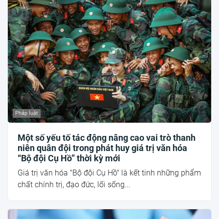
Pháp luật
Một số yếu tố tác động nâng cao vai trò thanh
niên quân đội trong phát huy giá trị văn hóa
“Bộ đội Cụ Hồ” thời kỳ mới
Giá trị văn hóa "Bộ đội Cụ Hồ" là kết tinh những phẩm
chất chính trị, đạo đức, lối sống...