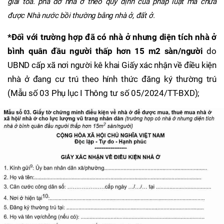
giải tỏa. phá dỡ nhà ở theo quy định của pháp luật mà chưa
được Nhà nước bồi thường bằng nhà ở, đất ở.
*Đối với trường hợp đã có nhà ở nhưng diện tích nhà ở
bình quân đầu người thấp hơn 15 m2 sàn/người
do
UBND cấp xã nơi người kê khai Giấy xác nhận về điều kiện
nhà ở đang cư trú theo hính thức đăng ký thường trú
(Mẫu số 03 Phụ lục I Thông tư số 05/2024/TT-BXD);