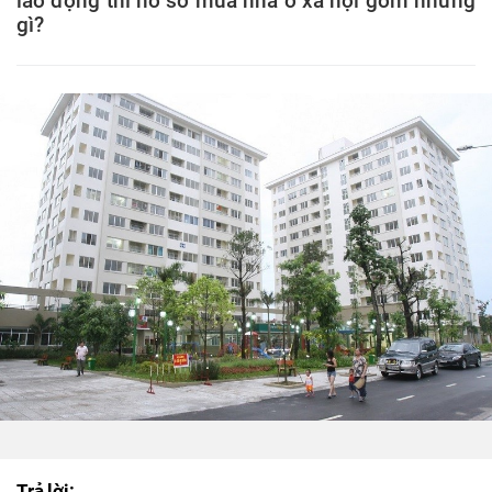
lao động thì hồ sơ mua nhà ở xã hội gồm những
gì?
Trả lời: