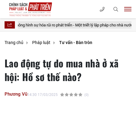
sự hóa rủi ro phát triển - Một triết lý lập pháp cho nhà nước kiến tạo
2
Trang chủ
Pháp luật
Tư vấn - Bàn tròn
Lao động tự do mua nhà ở xã
hội: Hồ sơ thế nào?
Phương Vũ
14:30 17/03/2025
(0)