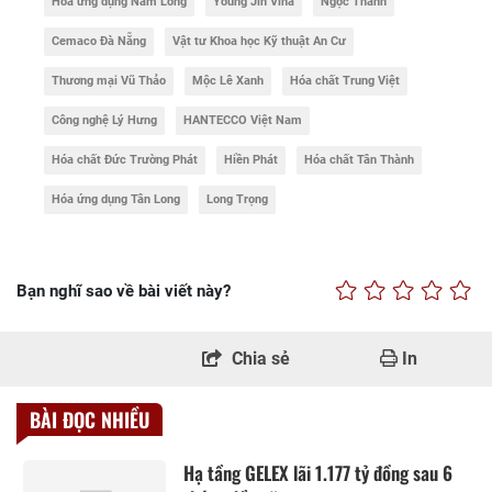
Hóa ứng dụng Nam Long
Young Jin Vina
Ngọc Thành
Cemaco Đà Nẵng
Vật tư Khoa học Kỹ thuật An Cư
Thương mại Vũ Thảo
Mộc Lê Xanh
Hóa chất Trung Việt
Công nghệ Lý Hưng
HANTECCO Việt Nam
Hóa chất Đức Trường Phát
Hiền Phát
Hóa chất Tân Thành
Hóa ứng dụng Tân Long
Long Trọng
Bạn nghĩ sao về bài viết này?
Chia sẻ
In
BÀI ĐỌC NHIỀU
Hạ tầng GELEX lãi 1.177 tỷ đồng sau 6