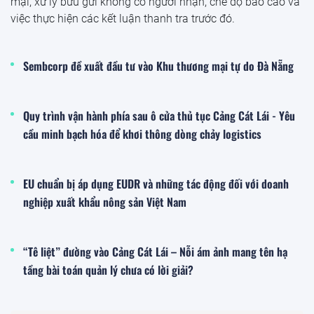
mại, xử lý bưu gửi không có người nhận, chế độ báo cáo và
việc thực hiện các kết luận thanh tra trước đó.
Sembcorp đề xuất đầu tư vào Khu thương mại tự do Đà Nẵng
Quy trình vận hành phía sau ô cửa thủ tục Cảng Cát Lái - Yêu
cầu minh bạch hóa để khơi thông dòng chảy logistics
EU chuẩn bị áp dụng EUDR và những tác động đối với doanh
nghiệp xuất khẩu nông sản Việt Nam
“Tê liệt” đường vào Cảng Cát Lái – Nỗi ám ảnh mang tên hạ
tầng bài toán quản lý chưa có lời giải?