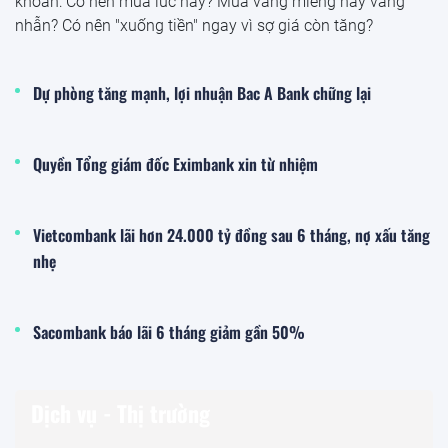
khoăn: Có nên mua lúc này? Mua vàng miếng hay vàng
nhẫn? Có nên "xuống tiền" ngay vì sợ giá còn tăng?
Dự phòng tăng mạnh, lợi nhuận Bac A Bank chững lại
Quyền Tổng giám đốc Eximbank xin từ nhiệm
Vietcombank lãi hơn 24.000 tỷ đồng sau 6 tháng, nợ xấu tăng
nhẹ
Sacombank báo lãi 6 tháng giảm gần 50%
Dịch vụ - Thị trường