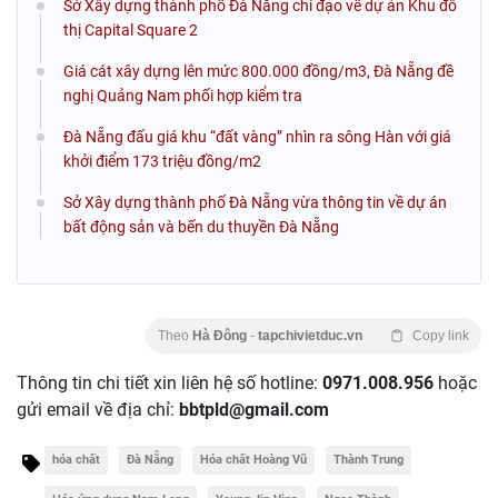
Sở Xây dựng thành phố Đà Nẵng chỉ đạo về dự án Khu đô
thị Capital Square 2
Giá cát xây dựng lên mức 800.000 đồng/m3, Đà Nẵng đề
nghị Quảng Nam phối hợp kiểm tra
Đà Nẵng đấu giá khu “đất vàng” nhìn ra sông Hàn với giá
khởi điểm 173 triệu đồng/m2
Sở Xây dựng thành phố Đà Nẵng vừa thông tin về dự án
bất động sản và bến du thuyền Đà Nẵng
Theo
Hà Đông
-
tapchivietduc.vn
Copy link
Thông tin chi tiết xin liên hệ số hotline:
0971.008.956
hoặc
gửi email về địa chỉ:
bbtpld@gmail.com
hóa chất
Đà Nẵng
Hóa chất Hoàng Vũ
Thành Trung