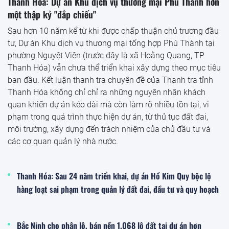
Thanh Hóa: Dự án Khu dịch vụ thương mại Phú Thành hơn
một thập kỷ "đắp chiếu"
Sau hơn 10 năm kể từ khi được chấp thuận chủ trương đầu
tư, Dự án Khu dịch vụ thương mại tổng hợp Phú Thành tại
phường Nguyệt Viên (trước đây là xã Hoằng Quang, TP
Thanh Hóa) vẫn chưa thể triển khai xây dựng theo mục tiêu
ban đầu. Kết luận thanh tra chuyên đề của Thanh tra tỉnh
Thanh Hóa không chỉ chỉ ra những nguyên nhân khách
quan khiến dự án kéo dài mà còn làm rõ nhiều tồn tại, vi
phạm trong quá trình thực hiện dự án, từ thủ tục đất đai,
môi trường, xây dựng đến trách nhiệm của chủ đầu tư và
các cơ quan quản lý nhà nước.
Thanh Hóa: Sau 24 năm triển khai, dự án Hồ Kim Quy bộc lộ
hàng loạt sai phạm trong quản lý đất đai, đầu tư và quy hoạch
Bắc Ninh cho phân lô, bán nền 1.068 lô đất tại dự án hơn