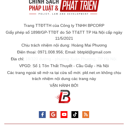
Trang TTĐTTH của Công ty TNHH BPCORP
Giấy phép số 1898/GP-TTĐT do Sở TT&TT TP Hà Nội cấp ngày
11/5/2021
Chịu trách nhiệm nội dung: Hoàng Mai Phương
Điện thoại: 0971.008.956; Email: bbtpld@gmail.com
Địa chỉ:
18/320 đường - phường Xuân Phương, TP Hà Nội.
VPGD: Số 1 Tôn Thất Thuyết - Cầu Giấy - Hà Nội
Các trang ngoài sẽ mở ra tại cửa sổ mới. pld.net.vn không chịu
trách nhiệm nội dung các trang này
VẬN HÀNH BỞI