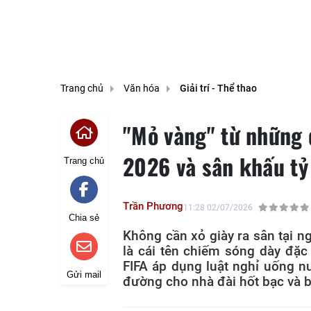
Trang chủ
Văn hóa
Giải trí - Thể thao
"Mỏ vàng" từ những 
2026 và sân khấu t
Trang chủ
Trần Phương
11:28 02/07/2026
Chia sẻ
Không cần xỏ giày ra sân tại n
là cái tên chiếm sóng dày đặc
FIFA áp dụng luật nghỉ uống n
Gửi mail
đường cho nhà đài hốt bạc và b