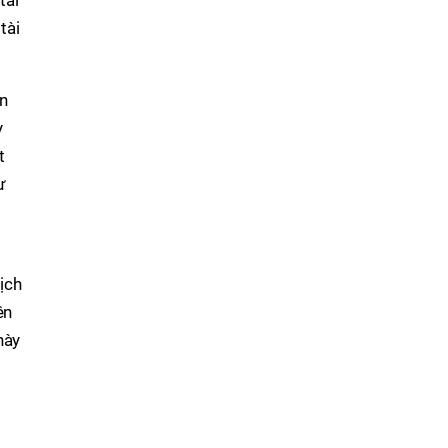
tài
tài
ên
y
t
ư
ịch
ên
này