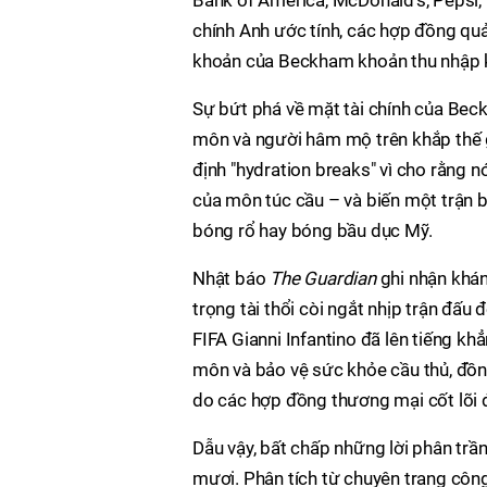
Bank of America, McDonald's, Pepsi, L
chính Anh ước tính, các hợp đồng qu
khoản của Beckham khoản thu nhập kế
Sự bứt phá về mặt tài chính của Beckh
môn và người hâm mộ trên khắp thế gi
định "hydration breaks" vì cho rằng n
của môn túc cầu – và biến một trận 
bóng rổ hay bóng bầu dục Mỹ.
Nhật báo
The Guardian
ghi nhận khán 
trọng tài thổi còi ngắt nhịp trận đấ
FIFA Gianni Infantino đã lên tiếng k
môn và bảo vệ sức khỏe cầu thủ, đồng
do các hợp đồng thương mại cốt lõi 
Dẫu vậy, bất chấp những lời phân trần
mươi. Phân tích từ chuyên trang cô