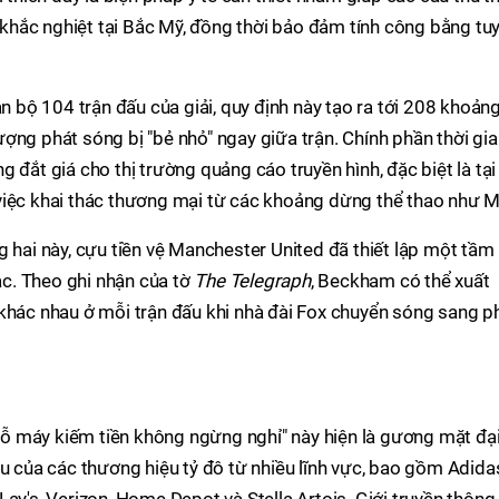
g khắc nghiệt tại Bắc Mỹ, đồng thời bảo đảm tính công bằng tu
àn bộ 104 trận đấu của giải, quy định này tạo ra tới 208 khoản
ợng phát sóng bị "bẻ nhỏ" ngay giữa trận. Chính phần thời gia
 đắt giá cho thị trường quảng cáo truyền hình, đặc biệt là tại
việc khai thác thương mại từ các khoảng dừng thể thao như M
g hai này, cựu tiền vệ Manchester United đã thiết lập một tầm
c. Theo ghi nhận của tờ
The Telegraph
, Beckham có thể xuất
 khác nhau ở mỗi trận đấu khi nhà đài Fox chuyển sóng sang p
ỗ máy kiếm tiền không ngừng nghỉ" này hiện là gương mặt đạ
ầu của các thương hiệu tỷ đô từ nhiều lĩnh vực, bao gồm Adida