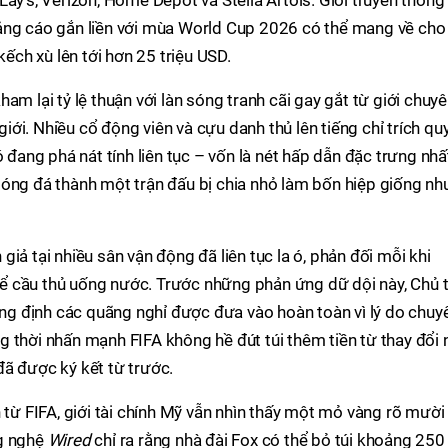
ay's, Verizon, Home Depot và Stella Artois. Giới truyền thông 
ảng cáo gắn liền với mùa World Cup 2026 có thể mang về cho 
ch xù lên tới hơn 25 triệu USD.
am lại tỷ lệ thuận với làn sóng tranh cãi gay gắt từ giới chuy
ới. Nhiều cổ động viên và cựu danh thủ lên tiếng chỉ trích qu
ó đang phá nát tính liên tục – vốn là nét hấp dẫn đặc trưng nhấ
bóng đá thành một trận đấu bị chia nhỏ làm bốn hiệp giống nh
giả tại nhiều sân vận động đã liên tục la ó, phản đối mỗi khi
u để cầu thủ uống nước. Trước những phản ứng dữ dội này, Chủ t
hẳng định các quãng nghỉ được đưa vào hoàn toàn vì lý do chuy
 thời nhấn mạnh FIFA không hề đút túi thêm tiền từ thay đổi 
đã được ký kết từ trước.
 từ FIFA, giới tài chính Mỹ vẫn nhìn thấy một mỏ vàng rõ mười
ng nghệ
Wired
chỉ ra rằng nhà đài Fox có thể bỏ túi khoảng 250