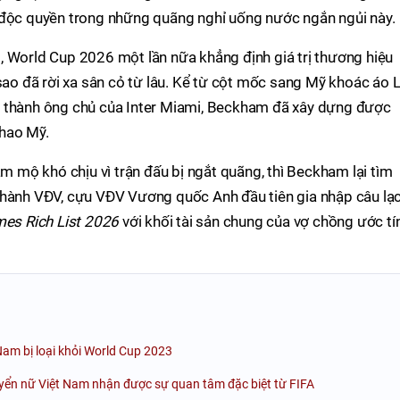
 độc quyền trong những quãng nghỉ uống nước ngắn ngủi này.
, World Cup 2026 một lần nữa khẳng định giá trị thương hiệu
 sao đã rời xa sân cỏ từ lâu. Kể từ cột mốc sang Mỹ khoác áo 
ở thành ông chủ của Inter Miami, Beckham đã xây dựng được
thao Mỹ.
âm mộ khó chịu vì trận đấu bị ngắt quãng, thì Beckham lại tìm
thành VĐV, cựu VĐV Vương quốc Anh đầu tiên gia nhập câu lạ
es Rich List 2026
với khối tài sản chung của vợ chồng ước tí
Nam bị loại khỏi World Cup 2023
yển nữ Việt Nam nhận được sự quan tâm đặc biệt từ FIFA