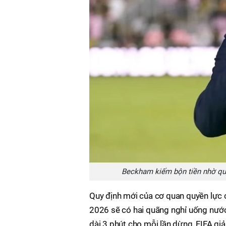
Beckham kiếm bộn tiền nhờ quy
Quy định mới của cơ quan quyền lực c
2026 sẽ có hai quãng nghỉ uống nước
dài 3 phút cho mỗi lần dừng, FIFA giải