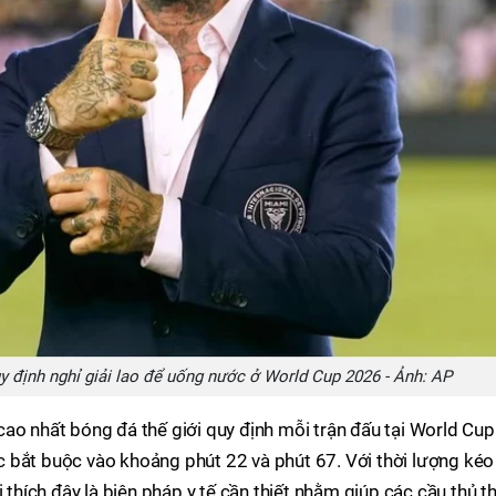
 định nghỉ giải lao để uống nước ở World Cup 2026 - Ảnh: AP
ao nhất bóng đá thế giới quy định mỗi trận đấu tại World Cup
 bắt buộc vào khoảng phút 22 và phút 67. Với thời lượng kéo
 thích đây là biện pháp y tế cần thiết nhằm giúp các cầu thủ t