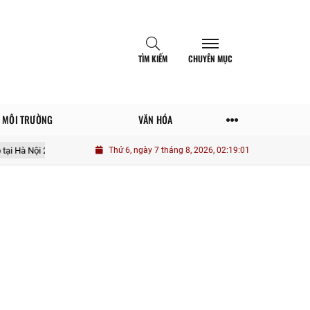
TÌM KIẾM
CHUYÊN MỤC
MÔI TRƯỜNG
VĂN HÓA
026 thế nào theo quy định mới nhất?
Thứ 6, ngày 7 tháng 8, 2026, 02:19:02
Người sống an tâm về tiền bạc thư