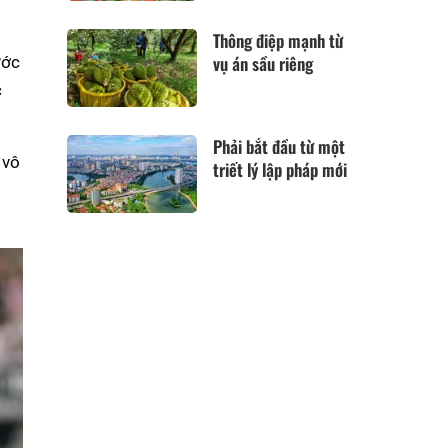
Thông điệp mạnh từ
vụ án sầu riêng
ước
c
Phải bắt đầu từ một
 vô
triết lý lập pháp mới