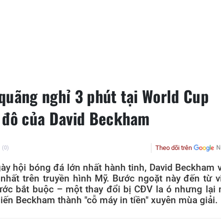
quãng nghỉ 3 phút tại World Cup
ỷ đô của David Beckham
Theo dõi trên
(0)
gày hội bóng đá lớn nhất hành tinh, David Beckham 
 nhất trên truyền hình Mỹ. Bước ngoặt này đến từ v
ước bắt buộc – một thay đổi bị CĐV la ó nhưng lại
iến Beckham thành "cỗ máy in tiền" xuyên mùa giải.