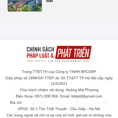
mới
Trang TTĐTTH của Công ty TNHH BPCORP
Giấy phép số 1898/GP-TTĐT do Sở TT&TT TP Hà Nội cấp ngày
11/5/2021
Chịu trách nhiệm nội dung: Hoàng Mai Phương
Điện thoại: 0971.008.956; Email: bbtpld@gmail.com
Địa chỉ:
18/320 đường - phường Xuân Phương, TP Hà Nội.
VPGD: Số 1 Tôn Thất Thuyết - Cầu Giấy - Hà Nội
Các trang ngoài sẽ mở ra tại cửa sổ mới. pld.net.vn không chịu