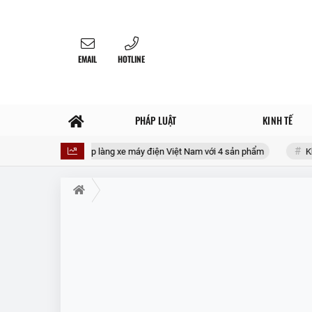
EMAIL
HOTLINE
PHÁP LUẬT
KINH TẾ
otors sắp gia nhập làng xe máy điện Việt Nam với 4 sản phẩm
Không 