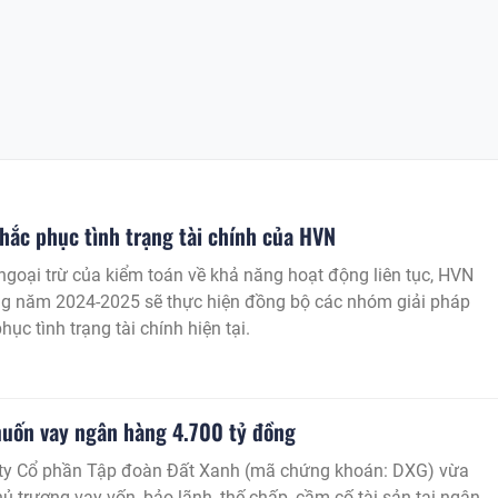
hắc phục tình trạng tài chính của HVN
ngoại trừ của kiểm toán về khả năng hoạt động liên tục, HVN
ong năm 2024-2025 sẽ thực hiện đồng bộ các nhóm giải pháp
ục tình trạng tài chính hiện tại.
uốn vay ngân hàng 4.700 tỷ đồng
y Cổ phần Tập đoàn Đất Xanh (mã chứng khoán: DXG) vừa
ủ trương vay vốn, bảo lãnh, thế chấp, cầm cố tài sản tại ngân