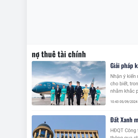
nợ thuê tài chính
Giải pháp k
Nhận ý kiến 
cho biết, tr
nhằm khắc ph
10:43 05/09/2024
Đất Xanh m
HĐQT Công t
thông qua ch