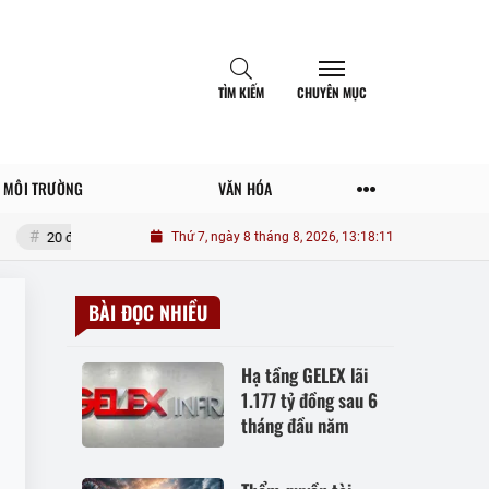
TÌM KIẾM
CHUYÊN MỤC
MÔI TRƯỜNG
VĂN HÓA
20 điều tưởng tiết kiệm nhưng lại tốn đống tiền
Thứ 7, ngày 8 tháng 8, 2026, 13:18:12
Một số yếu tố tác đ
BÀI ĐỌC NHIỀU
Hạ tầng GELEX lãi
1.177 tỷ đồng sau 6
tháng đầu năm