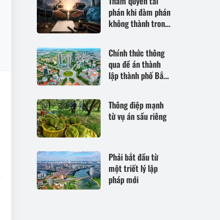
Thẩm quyền tài
phán khi đàm phán
không thành trong
trường hợp hoàn
cảnh thay đổi cơ
Chính thức thông
bản theo Điều 420
qua đề án thành
Bộ luật Dân sự
lập thành phố Bắc
năm 2015
Ninh
Thông điệp mạnh
từ vụ án sầu riêng
Phải bắt đầu từ
một triết lý lập
pháp mới