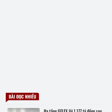
BÀI ĐỌC NHIỀU
Hạ tầng GELEX lãi 1.177 tỷ đồng sau