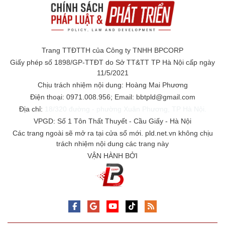
Trang TTĐTTH của Công ty TNHH BPCORP
Giấy phép số 1898/GP-TTĐT do Sở TT&TT TP Hà Nội cấp ngày
11/5/2021
Chịu trách nhiệm nội dung: Hoàng Mai Phương
Điện thoại: 0971.008.956; Email: bbtpld@gmail.com
Địa chỉ:
18/320 đường - phường Xuân Phương, TP Hà Nội.
VPGD: Số 1 Tôn Thất Thuyết - Cầu Giấy - Hà Nội
Các trang ngoài sẽ mở ra tại cửa sổ mới. pld.net.vn không chịu
trách nhiệm nội dung các trang này
VẬN HÀNH BỞI