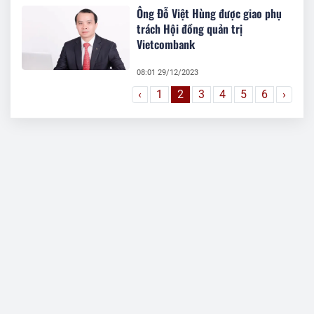
Ông Đỗ Việt Hùng được giao phụ
trách Hội đồng quản trị
Vietcombank
08:01 29/12/2023
‹
1
2
3
4
5
6
›