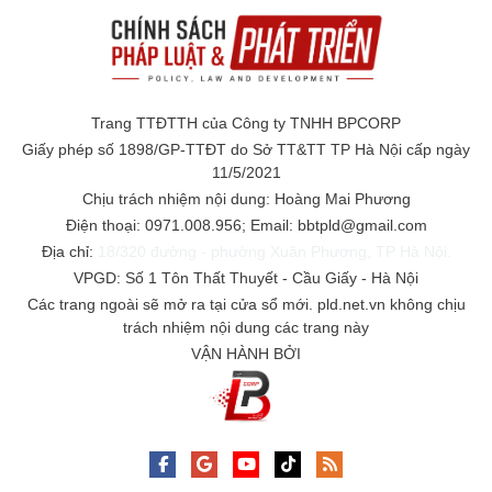
Trang TTĐTTH của Công ty TNHH BPCORP
Giấy phép số 1898/GP-TTĐT do Sở TT&TT TP Hà Nội cấp ngày
11/5/2021
Chịu trách nhiệm nội dung: Hoàng Mai Phương
Điện thoại: 0971.008.956; Email: bbtpld@gmail.com
Địa chỉ:
18/320 đường - phường Xuân Phương, TP Hà Nội.
VPGD: Số 1 Tôn Thất Thuyết - Cầu Giấy - Hà Nội
Các trang ngoài sẽ mở ra tại cửa sổ mới. pld.net.vn không chịu
trách nhiệm nội dung các trang này
VẬN HÀNH BỞI