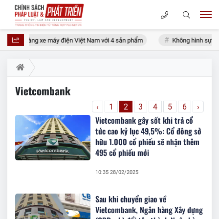
hập làng xe máy điện Việt Nam với 4 sản phẩm
Không hình sự hóa rủi 
Vietcombank
‹
1
2
3
4
5
6
›
Vietcombank gây sốt khi trả cổ
tức cao kỷ lục 49,5%: Cổ đông sở
hữu 1.000 cổ phiếu sẽ nhận thêm
495 cổ phiếu mới
10:35 28/02/2025
Sau khi chuyển giao về
Vietcombank, Ngân hàng Xây dựng