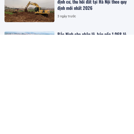
định cư, thu hồi đất tại Hà Nội theo quy
định mới nhất 2026
3 ngày trước
Bắc Ninh cho phân lô, bán nền 1.068 lô
đất tại dự án hơn 1.000 tỷ đồng
3 ngày trước
Hướng dẫn chi tiết thủ tục khai thuế
TNCN từ thu nhập chuyển nhượng bất
động sản
3 ngày trước
TP.HCM mở hành lang logistics nối Cái
Mép - Thị Vải - Cần Giờ với sân bay
Long Thành
3 ngày trước