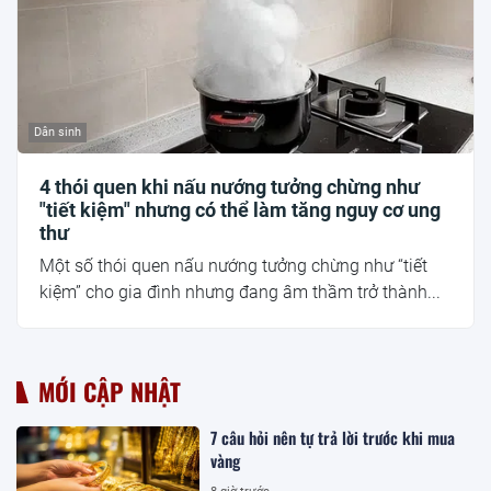
Dân sinh
4 thói quen khi nấu nướng tưởng chừng như
"tiết kiệm" nhưng có thể làm tăng nguy cơ ung
thư
Một số thói quen nấu nướng tưởng chừng như “tiết
kiệm” cho gia đình nhưng đang âm thầm trở thành...
MỚI CẬP NHẬT
7 câu hỏi nên tự trả lời trước khi mua
vàng