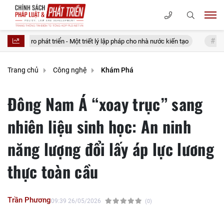
 triển - Một triết lý lập pháp cho nhà nước kiến tạo
20 điều tưởng tiết 
Trang chủ
Công nghệ
Khám Phá
Đông Nam Á “xoay trục” sang
nhiên liệu sinh học: An ninh
năng lượng đổi lấy áp lực lương
thực toàn cầu
Trần Phương
09:39 26/05/2026
(0)