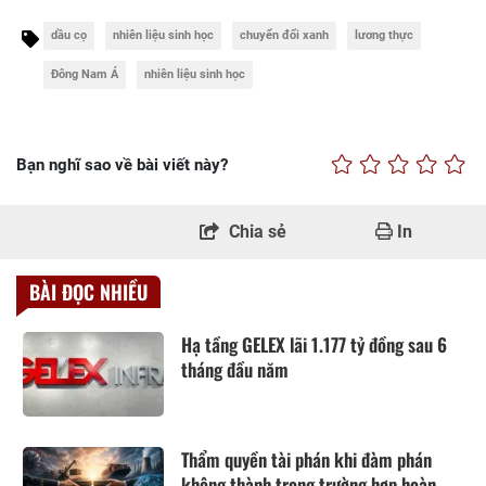
dầu cọ
nhiên liệu sinh học
chuyển đổi xanh
lương thực
Đông Nam Á
nhiên liệu sinh học
Bạn nghĩ sao về bài viết này?
Chia sẻ
In
BÀI ĐỌC NHIỀU
Hạ tầng GELEX lãi 1.177 tỷ đồng sau 6
tháng đầu năm
Thẩm quyền tài phán khi đàm phán
không thành trong trường hợp hoàn