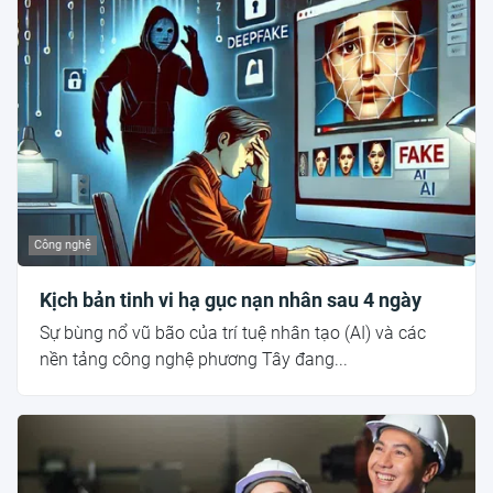
Công nghệ
Kịch bản tinh vi hạ gục nạn nhân sau 4 ngày
Sự bùng nổ vũ bão của trí tuệ nhân tạo (AI) và các
nền tảng công nghệ phương Tây đang...