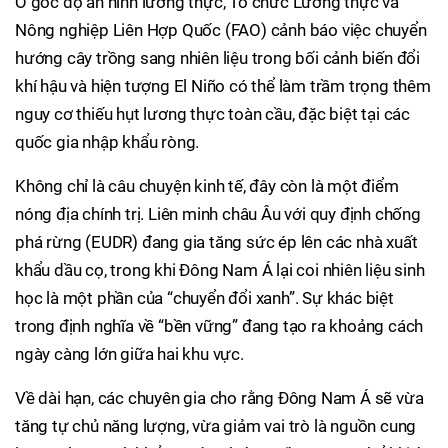
Ở góc độ an ninh lương thực, Tổ chức Lương thực và
Nông nghiệp Liên Hợp Quốc (FAO) cảnh báo việc chuyển
hướng cây trồng sang nhiên liệu trong bối cảnh biến đổi
khí hậu và hiện tượng El Niño có thể làm trầm trọng thêm
nguy cơ thiếu hụt lương thực toàn cầu, đặc biệt tại các
quốc gia nhập khẩu ròng.
Không chỉ là câu chuyện kinh tế, đây còn là một điểm
nóng địa chính trị. Liên minh châu Âu với quy định chống
phá rừng (EUDR) đang gia tăng sức ép lên các nhà xuất
khẩu dầu cọ, trong khi Đông Nam Á lại coi nhiên liệu sinh
học là một phần của “chuyển đổi xanh”. Sự khác biệt
trong định nghĩa về “bền vững” đang tạo ra khoảng cách
ngày càng lớn giữa hai khu vực.
Về dài hạn, các chuyên gia cho rằng Đông Nam Á sẽ vừa
tăng tự chủ năng lượng, vừa giảm vai trò là nguồn cung