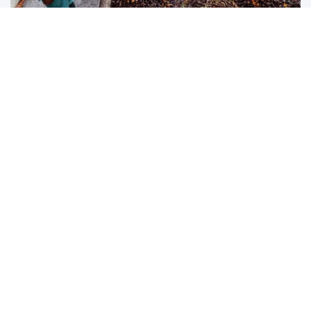
Đông Nam Á “xoay trục” sang nhiên liệu sinh học: An
ninh năng lượng đổi lấy áp lực lương thực toàn cầu
Việc Indonesia, Malaysia và nhiều nước Đông Nam Á đẩy
mạnh sử dụng dầu cọ cho nhiên liệu sinh học đang tạo ra
một dịch chuyển lớn trong chuỗi cung ứng toàn cầu. Bài
toán an ninh năng lượng trong nước đang vô tình đẩy thị
trường lương thực thế giới vào áp lực mới về giá cả và
nguồn cung.
Kỳ vọng giảm phát nhưng đang trở thành động lực thúc đẩy
lạm phát toàn cầu
Lý do con người chúng ta chưa thể tìm thấy UFO