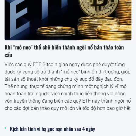
Khi "mỏ neo" thể chế biến thành ngòi nổ bán tháo toàn
cầu
Việc các quỹ ETF Bitcoin giao ngay được phê duyệt từng
được kỳ vọng sẽ trở thành "mỏ neo" bình ổn thị trường, giúp
tài sản số thoát khỏi những chu kỳ sụp đổ đầy đau đớn.
Thế nhưng, thực tế đang chứng minh một nghịch lý vĩ mô
hoàn toàn trái ngược: việc chính thức liên thông với dòng
vốn truyền thống đang biến các quỹ ETF này thành ngòi nổ
cho các đợt bán tháo quy mô lớn và tốc độ hơn bao giờ hết
Kịch bản tinh vi hạ gục nạn nhân sau 4 ngày