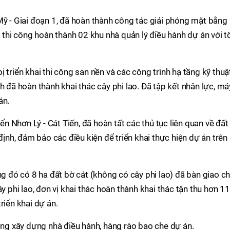
Mỹ - Giai đoạn 1, đã hoàn thành công tác giải phóng mặt bằng
i thi công hoàn thành 02 khu nhà quản lý điều hành dự án với 
 triển khai thi công san nền và các công trình hạ tầng kỹ thuậ
h đã hoàn thành khai thác cây phi lao. Đã tập kết nhân lực, má
án.
iển Nhơn Lý - Cát Tiến, đã hoàn tất các thủ tục liên quan về đất
 định, đảm bảo các điều kiện để triển khai thực hiện dự án trên
ng đó có 8 ha đất bờ cát (không có cây phi lao) đã bàn giao c
y phi lao, đơn vị khai thác hoàn thành khai thác tận thu hơn 11
riển khai dự án.
công xây dựng nhà điều hành, hàng rào bao che dự án.