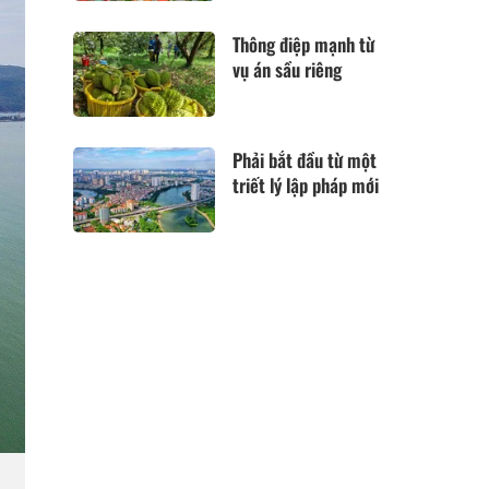
Thông điệp mạnh từ
vụ án sầu riêng
Phải bắt đầu từ một
triết lý lập pháp mới