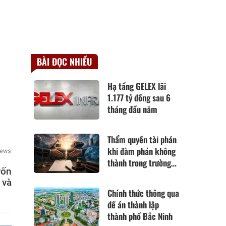
BÀI ĐỌC NHIỀU
Hạ tầng GELEX lãi
1.177 tỷ đồng sau 6
tháng đầu năm
Thẩm quyền tài phán
khi đàm phán không
thành trong trường
vốn
hợp hoàn cảnh thay
 và
đổi cơ bản theo Điều
Chính thức thông qua
420 Bộ luật Dân sự
đề án thành lập
năm 2015
thành phố Bắc Ninh