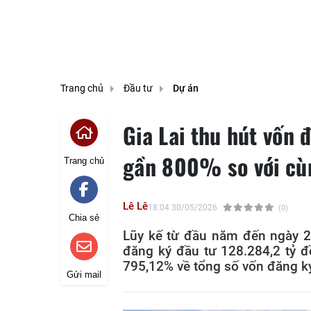
Trang chủ
Đầu tư
Dự án
Gia Lai thu hút vốn 
gần 800% so với cù
Trang chủ
Lê Lê
18:04 30/05/2026
(0)
Chia sẻ
Lũy kế từ đầu năm đến ngày 21
đăng ký đầu tư 128.284,2 tỷ đ
795,12% về tổng số vốn đăng k
Gửi mail