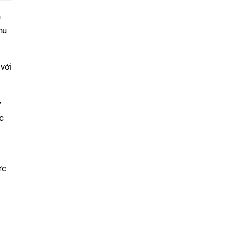
n
hu
với
ỷ
c
ực