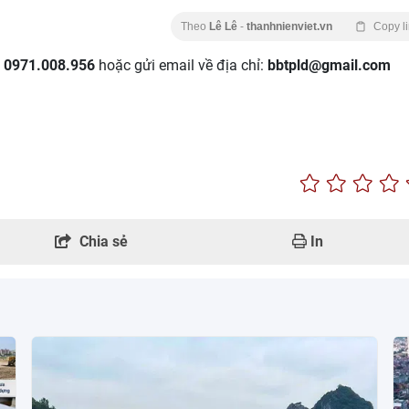
Theo
Lê Lê
-
thanhnienviet.vn
Copy l
:
0971.008.956
hoặc gửi email về địa chỉ:
bbtpld@gmail.com
Chia sẻ
In