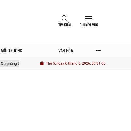
TÌM KIẾM
CHUYÊN MỤC
MÔI TRƯỜNG
VĂN HÓA
mạnh, lợi nhuận Bac A Bank chững lại
Thứ 5, ngày 6 tháng 8, 2026, 00:31:07
Thanh Hóa: Dự án Khu dịch vụ 