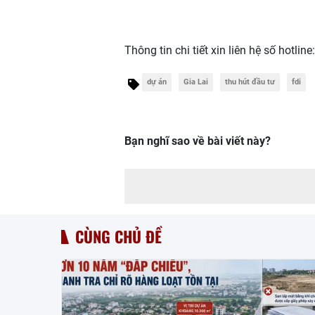
Thông tin chi tiết xin liên hệ số hotline
dự án
Gia Lai
thu hút đầu tư
fdi
Bạn nghĩ sao về bài viết này?
CÙNG CHỦ ĐỀ