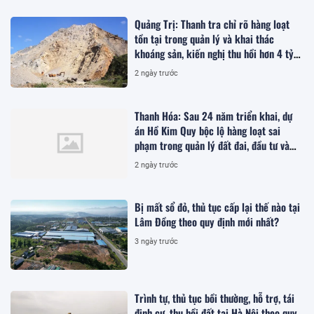
Quảng Trị: Thanh tra chỉ rõ hàng loạt
tồn tại trong quản lý và khai thác
khoáng sản, kiến nghị thu hồi hơn 4 tỷ
đồng
2 ngày trước
Thanh Hóa: Sau 24 năm triển khai, dự
án Hồ Kim Quy bộc lộ hàng loạt sai
phạm trong quản lý đất đai, đầu tư và
quy hoạch
2 ngày trước
Bị mất sổ đỏ, thủ tục cấp lại thế nào tại
Lâm Đồng theo quy định mới nhất?
3 ngày trước
Trình tự, thủ tục bồi thường, hỗ trợ, tái
định cư, thu hồi đất tại Hà Nội theo quy