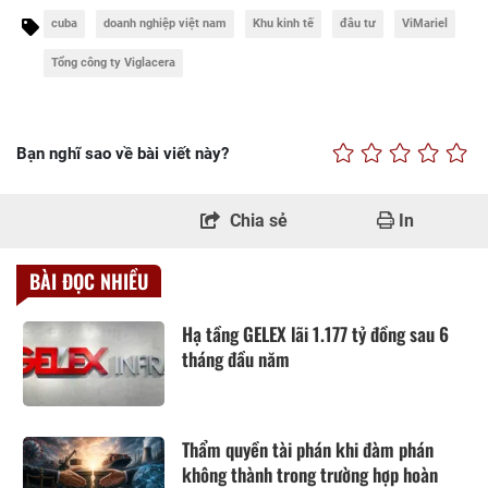
cuba
doanh nghiệp việt nam
Khu kinh tế
đâu tư
ViMariel
Tổng công ty Viglacera
Bạn nghĩ sao về bài viết này?
Chia sẻ
In
BÀI ĐỌC NHIỀU
Hạ tầng GELEX lãi 1.177 tỷ đồng sau 6
tháng đầu năm
Thẩm quyền tài phán khi đàm phán
không thành trong trường hợp hoàn