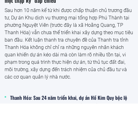
một thập kỷ "đắp chiếu"
Sau hơn 10 năm kể từ khi được chấp thuận chủ trương đầu
tư, Dự án Khu dịch vụ thương mại tổng hợp Phú Thành tại
phường Nguyệt Viên (trước đây là xã Hoằng Quang, TP
Thanh Hóa) vẫn chưa thể triển khai xây dựng theo mục tiêu
ban đầu. Kết luận thanh tra chuyên đề của Thanh tra tỉnh
Thanh Hóa không chỉ chỉ ra những nguyên nhân khách
quan khiến dự án kéo dài mà còn làm rõ nhiều tồn tại, vi
phạm trong quá trình thực hiện dự án, từ thủ tục đất đai,
môi trường, xây dựng đến trách nhiệm của chủ đầu tư và
các cơ quan quản lý nhà nước.
Thanh Hóa: Sau 24 năm triển khai, dự án Hồ Kim Quy bộc lộ
hàng loạt sai phạm trong quản lý đất đai, đầu tư và quy hoạch
Bắc Ninh cho phân lô, bán nền 1.068 lô đất tại dự án hơn
1.000 tỷ đồng