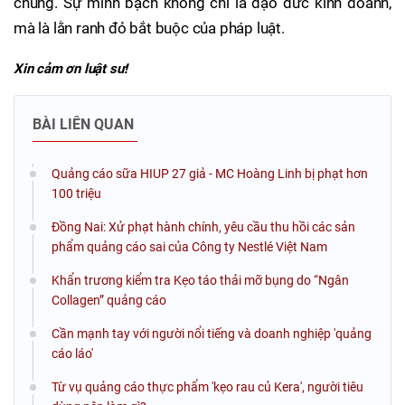
chúng. Sự minh bạch không chỉ là đạo đức kinh doanh,
mà là lằn ranh đỏ bắt buộc của pháp luật.
Xin cảm ơn luật sư!
BÀI LIÊN QUAN
Quảng cáo sữa HIUP 27 giả - MC Hoàng Linh bị phạt hơn
100 triệu
Đồng Nai: Xử phạt hành chính, yêu cầu thu hồi các sản
phẩm quảng cáo sai của Công ty Nestlé Việt Nam
Khẩn trương kiểm tra Kẹo táo thải mỡ bụng do “Ngân
Collagen” quảng cáo
Cần mạnh tay với người nổi tiếng và doanh nghiệp 'quảng
cáo láo'
Từ vụ quảng cáo thực phẩm 'kẹo rau củ Kera', người tiêu