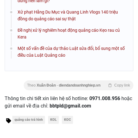
dùng nên làm gì?
Xử phạt Hằng Du Mục và Quang Linh Vlogs 140 triệu
đồng do quảng cáo sai sự thật
Đề nghị xử lý nghiêm hoạt động quảng cáo Kẹo rau củ
Kera
Một số vấn đề của dự thảo Luật sửa đổi, bổ sung một số
điều của Luật Quảng cáo
Theo
Xuân Đoàn
-
diendandoanhnghiep.vn
Copy link
Thông tin chi tiết xin liên hệ số hotline:
0971.008.956
hoặc
gửi email về địa chỉ:
bbtpld@gmail.com
quảng cáo trá hình
KOL
KOC