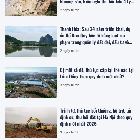
khoáng sản, kiến nghị thu hồi hơn 4 tỷ
đồng
2 ngày trước
Thanh Hóa: Sau 24 năm triển khai, dự
án Hồ Kim Quy bộc lộ hàng loạt sai
phạm trong quản lý đất đai, đầu tư và
quy hoạch
2 ngày trước
Bị mất sổ đỏ, thủ tục cấp lại thế nào tại
Lâm Đồng theo quy định mới nhất?
3 ngày trước
Trình tự, thủ tục bồi thường, hỗ trợ, tái
định cư, thu hồi đất tại Hà Nội theo quy
định mới nhất 2026
3 ngày trước