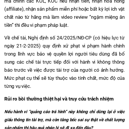
mà chính các KOL, KOC nếu nhận tiền, nhận hoa hồng
(affiliate), nhận sản phẩm miễn phí hoặc bất kỳ lợi ích vật
chất nào từ hãng mà làm video review “ngậm miệng ăn
tiền” thì đều vi phạm pháp luật.
Về chế tài, Nghị định số 24/2025/NĐ-CP (có hiệu lực từ
ngày 21-2-2025) quy định xử phạt vi phạm hành chính
trong lĩnh vực bảo vệ quyền lợi người tiêu dùng đã bổ
sung các chế tài trực tiếp đối với hành vi không thông
báo trước về việc được tài trợ của người có ảnh hưởng.
Mức phạt cụ thể sẽ tùy thuộc vào tính chất, mức độ của
từng vụ việc.
Rủi ro bồi thường thiệt hại và truy cứu trách nhiệm
Nếu hành vi “quảng cáo trá hình” này không chỉ dừng lại ở việc
giấu thông tin tài trợ, mà còn tâng bốc sai sự thật về chất lượng
sản phẩm thì hậu quả pháp lý sẽ đi xa đến đâu?