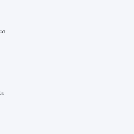
 cơ
ầu