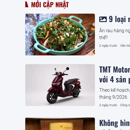
MỚI CẬP NHẬT
9 loại
Ăn rau hàng ng
thể?
2 ngày trước
Văn h
TMT Motor
với 4 sản
Theo kế hoạch
tháng 9/2026.
2 ngày trước
Công 
Không hình