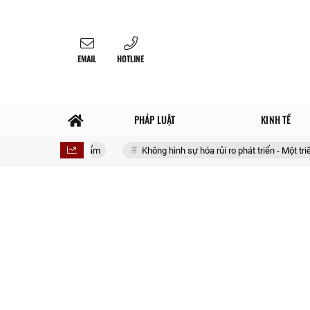
EMAIL
HOTLINE
PHÁP LUẬT
KINH TẾ
ới 4 sản phẩm
Không hình sự hóa rủi ro phát triển - Một triết lý lập ph