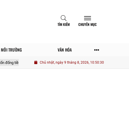
TÌM KIẾM
CHUYÊN MỤC
MÔI TRƯỜNG
VĂN HÓA
n
Một số yếu tố tác động nâng cao vai trò thanh niên quân đội trong phá
Chủ nhật, ngày 9 tháng 8, 2026, 10:50:31