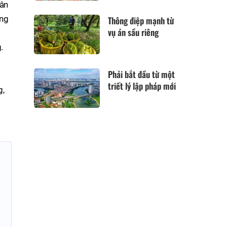
dân
ông
Thông điệp mạnh từ
vụ án sầu riêng
.
Phải bắt đầu từ một
triết lý lập pháp mới
g,