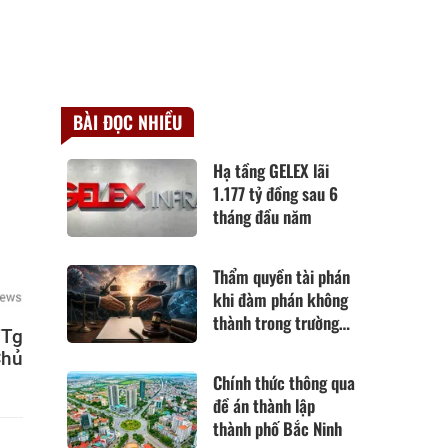
BÀI ĐỌC NHIỀU
Hạ tầng GELEX lãi
1.177 tỷ đồng sau 6
tháng đầu năm
Thẩm quyền tài phán
khi đàm phán không
thành trong trường
TTg
hợp hoàn cảnh thay
Chủ
đổi cơ bản theo Điều
Chính thức thông qua
420 Bộ luật Dân sự
đề án thành lập
năm 2015
thành phố Bắc Ninh