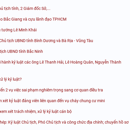
 tịch tỉnh, 2 Giám đốc Sở,...
 đạo Bắc Giang và cựu lãnh đạo TPHCM
ủ tướng Lê Minh Khái
 Chủ tịch UBND tỉnh Bình Dương và Bà Rịa - Vũng Tàu
tịch UBND tỉnh Bắc Ninh
i hành kỷ luật các ông Lê Thanh Hải, Lê Hoàng Quân, Nguyễn Thành
ử lý kỷ luật?
uyển 2 vụ việc sai phạm nghiêm trọng sang cơ quan điều tra
 xét kỷ luật đảng viên liên quan đến vụ cháy chung cư mini
em xét trách nhiệm, xử lý kỷ luật cán bộ
p: Kỷ luật Chủ tịch, Phó Chủ tịch và công chức địa chính; chuyển hồ sơ