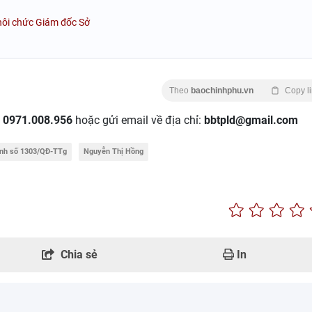
thôi chức Giám đốc Sở
Theo
baochinhphu.vn
Copy l
:
0971.008.956
hoặc gửi email về địa chỉ:
bbtpld@gmail.com
ịnh số 1303/QĐ-TTg
Nguyễn Thị Hồng
Chia sẻ
In