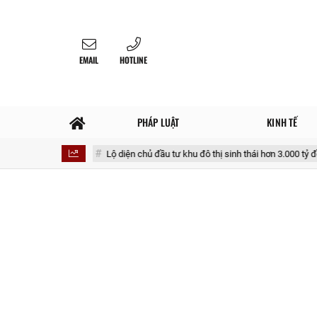
EMAIL
HOTLINE
PHÁP LUẬT
KINH TẾ
đâu?
Lộ diện chủ đầu tư khu đô thị sinh thái hơn 3.000 tỷ đồng rộng 170