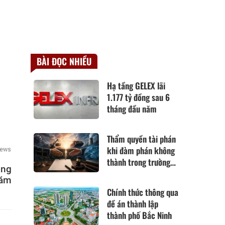
BÀI ĐỌC NHIỀU
Hạ tầng GELEX lãi
1.177 tỷ đồng sau 6
tháng đầu năm
Thẩm quyền tài phán
khi đàm phán không
thành trong trường
ung
hợp hoàn cảnh thay
năm
đổi cơ bản theo Điều
Chính thức thông qua
420 Bộ luật Dân sự
đề án thành lập
năm 2015
thành phố Bắc Ninh