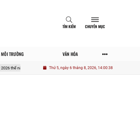
TÌM KIẾM
CHUYÊN MỤC
MÔI TRƯỜNG
VĂN HÓA
o theo quy định mới nhất?
Thứ 5, ngày 6 tháng 8, 2026, 14:00:40
Người sống an tâm về tiền bạc thường đã là