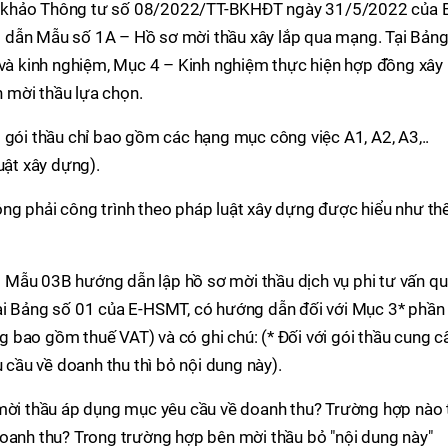
 khảo Thông tư số 08/2022/TT-BKHĐT ngày 31/5/2022 của 
 dẫn Mẫu số 1A – Hồ sơ mời thầu xây lắp qua mạng. Tại Bảng
 và kinh nghiệm, Mục 4 – Kinh nghiệm thực hiện hợp đồng xây 
 mời thầu lựa chọn.
 gói thầu chỉ bao gồm các hạng mục công việc A1, A2, A3,..
uật xây dựng).
ng phải công trình theo pháp luật xây dựng được hiểu như th
Mẫu 03B hướng dẫn lập hồ sơ mời thầu dịch vụ phi tư vấn q
ại Bảng số 01 của E-HSMT, có hướng dẫn đối với Mục 3* phần
 bao gồm thuế VAT) và có ghi chú: (* Đối với gói thầu cung c
u cầu về doanh thu thì bỏ nội dung này).
 mời thầu áp dụng mục yêu cầu về doanh thu? Trường hợp nào 
doanh thu? Trong trường hợp bên mời thầu bỏ "nội dung này"