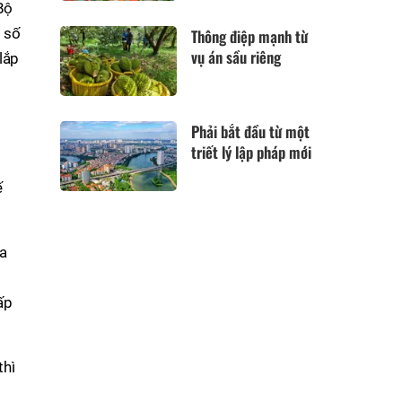
Bộ
 số
Thông điệp mạnh từ
vụ án sầu riêng
lắp
Phải bắt đầu từ một
triết lý lập pháp mới
ế
ua
ấp
thì