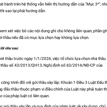
át hành trên hệ thống vẫn hiển thị hướng dẫn của "Mục 3*", nh
thì sao lại phải hướng dẫn.
em xét việc bỏ các nội dung ghi chú không liên quan, phần gh
ời thầu nếu đã có mục lựa chọn hay không lựa chọn.
lời như sau:
mời thầu trước ngày 1/1/2024, việc tổ chức lựa chọn nhà thầu
ấu thầu số 43/2013/QH13, Nghị định số 63/2014/NĐ-CP của
công trình đối với gói thầu xây lắp: Khoản 1 Điều 3 Luật Đấu t
đấu thầu thuộc phạm vi điều chỉnh của Luật này phải tuân t
c của pháp luật có liên quan.
c gói thầu xây lắp và quy định của pháp luật về xây dựng, chủ