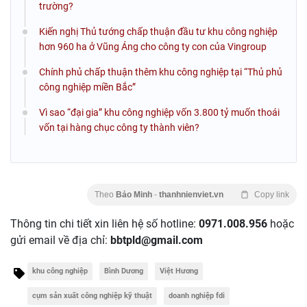
trường?
Kiến nghị Thủ tướng chấp thuận đầu tư khu công nghiệp
hơn 960 ha ở Vũng Áng cho công ty con của Vingroup
Chính phủ chấp thuận thêm khu công nghiệp tại “Thủ phủ
công nghiệp miền Bắc”
Vì sao “đại gia” khu công nghiệp vốn 3.800 tỷ muốn thoái
vốn tại hàng chục công ty thành viên?
Theo
Bảo Minh
-
thanhnienviet.vn
Copy link
Thông tin chi tiết xin liên hệ số hotline:
0971.008.956
hoặc
gửi email về địa chỉ:
bbtpld@gmail.com
khu công nghiệp
Bình Dương
Việt Hương
cụm sản xuất công nghiệp kỹ thuật
doanh nghiệp fdi