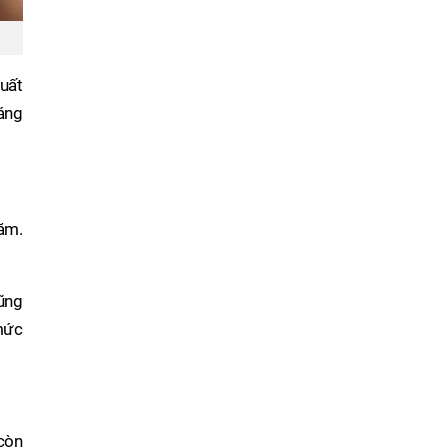
suất
háng
năm.
ũng
 mức
còn