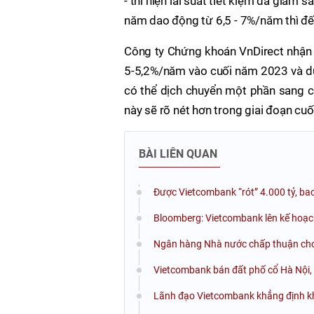
- thì hiện lãi suất tiết kiệm đã giảm 
năm dao động từ 6,5 - 7%/năm thì đế
Công ty Chứng khoán VnDirect nhận đ
5-5,2%/năm vào cuối năm 2023 và duy
có thể dịch chuyển một phần sang 
này sẽ rõ nét hơn trong giai đoạn cu
BÀI LIÊN QUAN
Được Vietcombank “rót” 4.000 tỷ, ba
Bloomberg: Vietcombank lên kế hoạch
Ngân hàng Nhà nước chấp thuận cho 
Vietcombank bán đất phố cổ Hà Nội, 
Lãnh đạo Vietcombank khẳng định khô