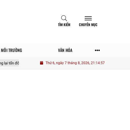
TÌM KIẾM
CHUYÊN MỤC
MÔI TRƯỜNG
VĂN HÓA
ống tiền
Một số yếu tố tác động nâng cao vai trò thanh niên quân đội tr
Thứ 6, ngày 7 tháng 8, 2026, 21:14:58