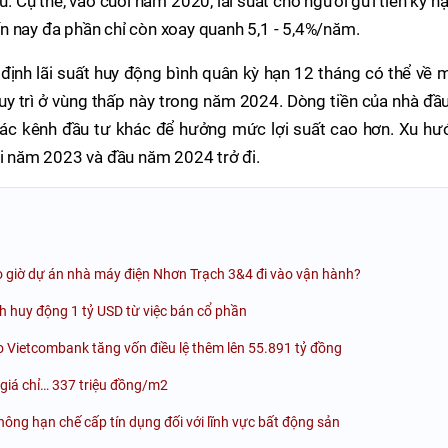
sâu. Cụ thể, vào cuối năm 2020, lãi suất cho người gửi tiền kỳ h
n nay đa phần chỉ còn xoay quanh 5,1 - 5,4%/năm.
ịnh lãi suất huy động bình quân kỳ hạn 12 tháng có thể về 
 trì ở vùng thấp này trong năm 2024. Dòng tiền của nhà đầu
các kênh đầu tư khác để hưởng mức lợi suất cao hơn. Xu hư
ối năm 2023 và đầu năm 2024 trở đi.
o giờ dự án nhà máy điện Nhơn Trạch 3&4 đi vào vận hành?
 huy động 1 tỷ USD từ việc bán cổ phần
Vietcombank tăng vốn điều lệ thêm lên 55.891 tỷ đồng
giá chỉ… 337 triệu đồng/m2
ng hạn chế cấp tín dụng đối với lĩnh vực bất động sản