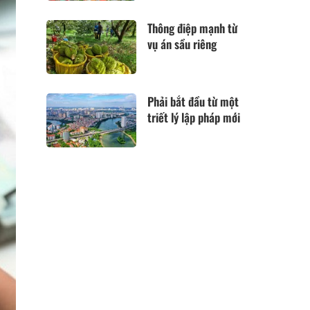
Thông điệp mạnh từ
vụ án sầu riêng
Phải bắt đầu từ một
triết lý lập pháp mới