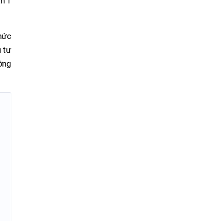
ạn 1
mức
 tư
ớng