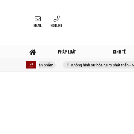
EMAIL
HOTLINE
PHÁP LUẬT
KINH TẾ
t Nam với 4 sản phẩm
Không hình sự hóa rủi ro phát triển - Một triết l