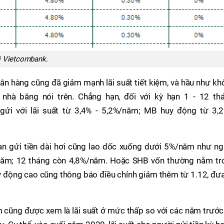
i Vietcombank.
gân hàng cũng đã giảm mạnh lãi suất tiết kiệm, và hầu như k
nhà băng nói trên. Chẳng hạn, đối với kỳ hạn 1 - 12 thá
ửi với lãi suất từ 3,4% - 5,2%/năm; MB huy động từ 3,2
n gửi tiền dài hơi cũng lao dốc xuống dưới 5%/năm như ng
/năm; 12 tháng còn 4,8%/năm. Hoặc SHB vốn thường nằm tr
 động cao cũng thông báo điều chỉnh giảm thêm từ 1.12, đưa
m cũng được xem là lãi suất ở mức thấp so với các năm trướ