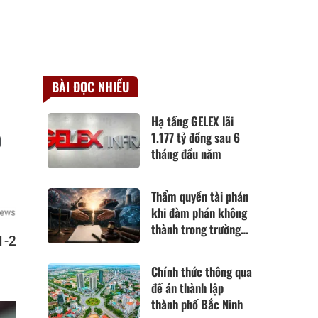
BÀI ĐỌC NHIỀU
Hạ tầng GELEX lãi
p
1.177 tỷ đồng sau 6
tháng đầu năm
Thẩm quyền tài phán
khi đàm phán không
thành trong trường
1-2
hợp hoàn cảnh thay
đổi cơ bản theo Điều
Chính thức thông qua
420 Bộ luật Dân sự
đề án thành lập
năm 2015
thành phố Bắc Ninh