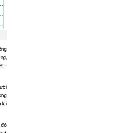
hông
ng,
% -
ười
ong
 lãi
c đó