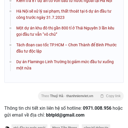
Kiểm tra 81 dự án có vốn đầu tư nước ngoài tại Hà Nội
Hà Nội sẽ xử lý sai phạm, thất thoát tại 6 dự án đầu tư
công trước ngày 31.7.2023
Một dự án khu đô thị gần 800 tỉ ở Thái Nguyên 3 lần kêu
gọi đầu tư vẫn “vô chủ”
Tách đoạn cao tốc TP.HCM – Chơn Thành để Bình Phước
đầu tư độc lập
Dự án Flamingo Linh Trường bị giảm mức đầu tư xuống
một nửa
Theo
Thuý Hà
-
thanhnienviet.vn
Copy link
Thông tin chi tiết xin liên hệ số hotline:
0971.008.956
hoặc
gửi email về địa chỉ:
bbtpld@gmail.com
nhà đầu tư nước ngoài
Nhựa Tiền Phong
công bố thông tin