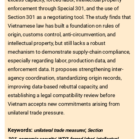
enforcement through Special 301, and the use of
Section 301 as a negotiating tool. The study finds that
Vietnamese law has built a foundation on rules of
origin, customs control, anti-circumvention, and
intellectual property, but still lacks a robust
mechanism to demonstrate supply-chain compliance,
especially regarding labor, production data, and
enforcement data. It proposes strengthening inter-
agency coordination, standardizing origin records,
improving data-based rebuttal capacity, and
establishing a legal compatibility review before
Vietnam accepts new commitments arising from
unilateral trade pressure.
Keywords:
;
unilateral trade measures
Section
;
;
;
;
301
economic security
WTO
forced labor
intellectual