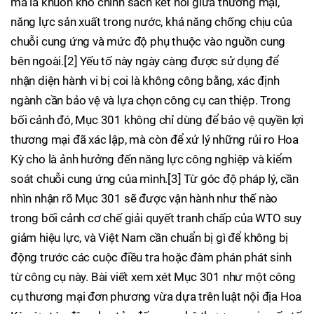
mà là khuôn khổ chính sách kết nối giữa thương mại,
năng lực sản xuất trong nước, khả năng chống chịu của
chuỗi cung ứng và mức độ phụ thuộc vào nguồn cung
bên ngoài.[2] Yếu tố này ngày càng được sử dụng để
nhận diện hành vi bị coi là không công bằng, xác định
ngành cần bảo vệ và lựa chọn công cụ can thiệp. Trong
bối cảnh đó, Mục 301 không chỉ dùng để bảo vệ quyền lợi
thương mại đã xác lập, mà còn để xử lý những rủi ro Hoa
Kỳ cho là ảnh hưởng đến năng lực công nghiệp và kiểm
soát chuỗi cung ứng của mình.[3] Từ góc độ pháp lý, cần
nhìn nhận rõ Mục 301 sẽ được vận hành như thế nào
trong bối cảnh cơ chế giải quyết tranh chấp của WTO suy
giảm hiệu lực, và Việt Nam cần chuẩn bị gì để không bị
động trước các cuộc điều tra hoặc đàm phán phát sinh
từ công cụ này. Bài viết xem xét Mục 301 như một công
cụ thương mại đơn phương vừa dựa trên luật nội địa Hoa