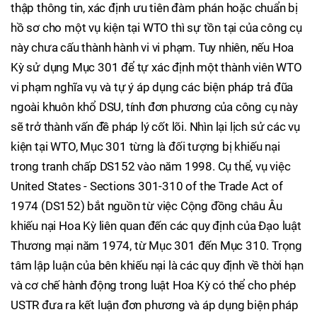
thập thông tin, xác định ưu tiên đàm phán hoặc chuẩn bị
hồ sơ cho một vụ kiện tại WTO thì sự tồn tại của công cụ
này chưa cấu thành hành vi vi phạm. Tuy nhiên, nếu Hoa
Kỳ sử dụng Mục 301 để tự xác định một thành viên WTO
vi phạm nghĩa vụ và tự ý áp dụng các biện pháp trả đũa
ngoài khuôn khổ DSU, tính đơn phương của công cụ này
sẽ trở thành vấn đề pháp lý cốt lõi. Nhìn lại lịch sử các vụ
kiện tại WTO, Mục 301 từng là đối tượng bị khiếu nại
trong tranh chấp DS152 vào năm 1998. Cụ thể, vụ việc
United States - Sections 301-310 of the Trade Act of
1974 (DS152) bắt nguồn từ việc Cộng đồng châu Âu
khiếu nại Hoa Kỳ liên quan đến các quy định của Đạo luật
Thương mại năm 1974, từ Mục 301 đến Mục 310. Trọng
tâm lập luận của bên khiếu nại là các quy định về thời hạn
và cơ chế hành động trong luật Hoa Kỳ có thể cho phép
USTR đưa ra kết luận đơn phương và áp dụng biện pháp