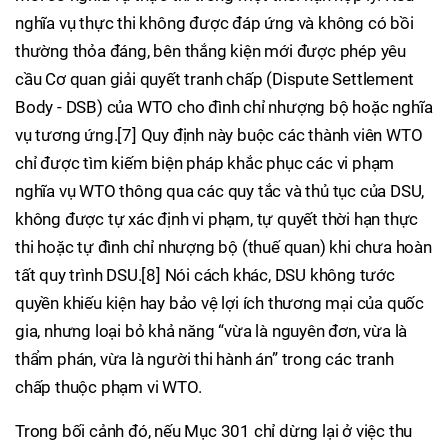
nghĩa vụ thực thi không được đáp ứng và không có bồi
thường thỏa đáng, bên thắng kiện mới được phép yêu
cầu Cơ quan giải quyết tranh chấp (Dispute Settlement
Body - DSB) của WTO cho đình chỉ nhượng bộ hoặc nghĩa
vụ tương ứng.[7] Quy định này buộc các thành viên WTO
chỉ được tìm kiếm biện pháp khắc phục các vi phạm
nghĩa vụ WTO thông qua các quy tắc và thủ tục của DSU,
không được tự xác định vi phạm, tự quyết thời hạn thực
thi hoặc tự đình chỉ nhượng bộ (thuế quan) khi chưa hoàn
tất quy trình DSU.[8] Nói cách khác, DSU không tước
quyền khiếu kiện hay bảo vệ lợi ích thương mại của quốc
gia, nhưng loại bỏ khả năng “vừa là nguyên đơn, vừa là
thẩm phán, vừa là người thi hành án” trong các tranh
chấp thuộc phạm vi WTO.
Trong bối cảnh đó, nếu Mục 301 chỉ dừng lại ở việc thu