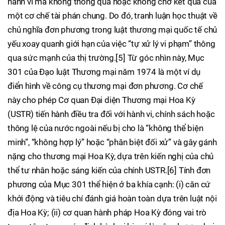
hành vi mà không thông qua hoặc không chờ kết quả của
một cơ chế tài phán chung. Do đó, tranh luận học thuật về
chủ nghĩa đơn phương trong luật thương mại quốc tế chủ
yếu xoay quanh giới hạn của việc “tự xử lý vi phạm” thông
qua sức mạnh của thị trường.[5] Từ góc nhìn này, Mục
301 của Đạo luật Thương mại năm 1974 là một ví dụ
điển hình về công cụ thương mại đơn phương. Cơ chế
này cho phép Cơ quan Đại diện Thương mại Hoa Kỳ
(USTR) tiến hành điều tra đối với hành vi, chính sách hoặc
thông lệ của nước ngoài nếu bị cho là “không thể biện
minh”, “không hợp lý” hoặc “phân biệt đối xử” và gây gánh
nặng cho thương mại Hoa Kỳ, dựa trên kiến nghị của chủ
thể tư nhân hoặc sáng kiến của chính USTR.[6] Tính đơn
phương của Mục 301 thể hiện ở ba khía cạnh: (i) căn cứ
khởi động và tiêu chí đánh giá hoàn toàn dựa trên luật nội
địa Hoa Kỳ; (ii) cơ quan hành pháp Hoa Kỳ đóng vai trò