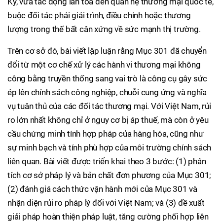
Kỳ, vừa tác động lan tỏa đến quan hệ thương mại quốc tế,
buộc đối tác phải giải trình, điều chỉnh hoặc thương
lượng trong thế bất cân xứng về sức mạnh thị trường.
Trên cơ sở đó, bài viết lập luận rằng Mục 301 đã chuyển
đổi từ một cơ chế xử lý các hành vi thương mại không
công bằng truyền thống sang vai trò là công cụ gây sức
ép lên chính sách công nghiệp, chuỗi cung ứng và nghĩa
vụ tuân thủ của các đối tác thương mại. Với Việt Nam, rủi
ro lớn nhất không chỉ ở nguy cơ bị áp thuế, mà còn ở yêu
cầu chứng minh tính hợp pháp của hàng hóa, cũng như
sự minh bạch và tính phù hợp của môi trường chính sách
liên quan. Bài viết được triển khai theo 3 bước: (1) phân
tích cơ sở pháp lý và bản chất đơn phương của Mục 301;
(2) đánh giá cách thức vận hành mới của Mục 301 và
nhận diện rủi ro pháp lý đối với Việt Nam; và (3) đề xuất
giải pháp hoàn thiện pháp luật, tăng cường phối hợp liên