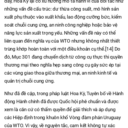
đây, Hoa Kỳ lại có xu hướng mô tả hành vi của đối tác như
những vấn đề cấu trúc: dư thừa công suất, mô hình sản
xuất phụ thuộc vào xuất khẩu, lao động cưỡng bức, kiểm
soát chuỗi cung ứng, an ninh công nghiệp hoặc bảo vệ
năng lực sản xuất trọng yếu. Những vấn đề này có thể
liên quan đến nghĩa vụ của WTO nhưng không nhất thiết
trùng khớp hoàn toàn với một điều khoản cụ thể.[14] Do
đó, Mục 301 đang chuyển dịch từ công cụ thực thi quyền
thương mại theo nghĩa hẹp sang công cụ gây sức ép tại
các vùng giao thoa giữa thương mại, an ninh kinh tế và
quản trị chuỗi cung ứng.
Như đã đề cập, trong pháp luật Hoa Kỳ, Tuyên bố về Hành
động Hành chính đã được Quốc hội phê chuẩn và được
xem là căn cứ có thẩm quyền để giải thích và áp dụng
các Hiệp định trong khuôn khổ Vòng đàm phán Uruguay
của WTO. Vì vậy, về nguyên tắc, cam kết không tự xác