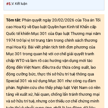
#5.
V. Kết luận
Tóm tắt:
Phán quyết ngày 20/02/2026 của Tòa án Tối
cao Hoa Kỳ về Đạo luật Quyền hạn Kinh tế Khẩn cấp
Quốc tế khiến Mục 301 của Đạo luật Thương mại năm
1974 trở lại vị trí trung tâm trong chính sách thương
mại Hoa Kỳ. Bài viết phân tích tính đơn phương của
Mục 301 trong quan hệ với cơ chế giải quyết tranh
chấp WTO và làm rõ các hướng vận dụng mới tác
động đến Việt Nam: điều tra dư thừa công suất, lao
động cưỡng bức, thực thi sở hữu trí tuệ thông qua
Special 301 và sử dụng Mục 301 như công cụ đàm
phán. Nghiên cứu cho thấy pháp luật Việt Nam có nền
tảng về xuất xứ, hải quan, chống lẩn tránh thương mại
và sở hữu trí tuệ, nhưng còn thiếu cơ chế chứng minh
tuân thủ ở chuỗi cung ứng, nhất là lao động, dữ liệu