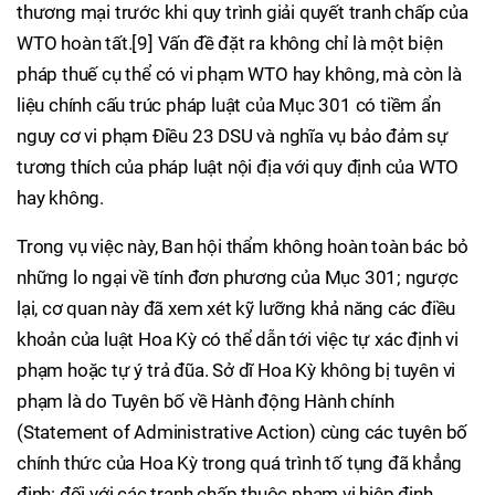
thương mại trước khi quy trình giải quyết tranh chấp của
WTO hoàn tất.[9] Vấn đề đặt ra không chỉ là một biện
pháp thuế cụ thể có vi phạm WTO hay không, mà còn là
liệu chính cấu trúc pháp luật của Mục 301 có tiềm ẩn
nguy cơ vi phạm Điều 23 DSU và nghĩa vụ bảo đảm sự
tương thích của pháp luật nội địa với quy định của WTO
hay không.
Trong vụ việc này, Ban hội thẩm không hoàn toàn bác bỏ
những lo ngại về tính đơn phương của Mục 301; ngược
lại, cơ quan này đã xem xét kỹ lưỡng khả năng các điều
khoản của luật Hoa Kỳ có thể dẫn tới việc tự xác định vi
phạm hoặc tự ý trả đũa. Sở dĩ Hoa Kỳ không bị tuyên vi
phạm là do Tuyên bố về Hành động Hành chính
(Statement of Administrative Action) cùng các tuyên bố
chính thức của Hoa Kỳ trong quá trình tố tụng đã khẳng
định: đối với các tranh chấp thuộc phạm vi hiệp định