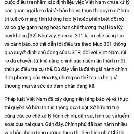
cuộc điều tra nhằm xác định liệu việc Việt Nam chưa xử lý
các quan ngại kéo dài về bảo hộ và thực thi quyền sở hữu
trí tuệ có mang tính không hợp lý hoặc phân biệt đối xử,
và có gây gánh nặng hoặc hạn chế thương mại Hoa Kỳ
hay không.[32] Như vậy, Special 301 là cơ chế sàng lọc
và cảnh báo, có thể dẫn tới điều tra theo Mục 301 thông
qua quyết định chủ động của USTR; đối với Việt Nam, rủi
ro đã chuyển từ khả năng chính sách tiềm ẩn thành một
thủ tục điều tra cụ thể. Dù đây vẫn là đánh giá hành chính
đơn phương của Hoa Kỳ, nhưng có thể tạo ra hệ quả
thương mại và sức ép đàm phán đáng kể.
Pháp luật Việt Nam đã xây dựng nền tảng bảo vệ và thực
thi quyền sở hữu trí tuệ thông qua Luật Sở hữu trí tuệ
cùng các cơ chế xử lý hành chính, dân sự, hình sự và kiểm
soát của hải quan. Gần đây, Chính phủ đã ban hành nhiều
văn bản nhằm tăng cường thực thi, tiêu biểu như Chỉ thị