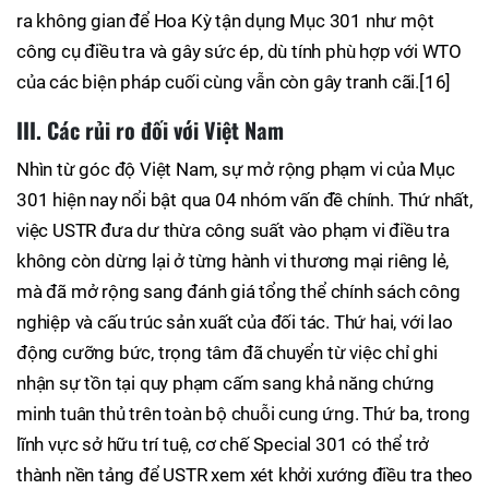
ra không gian để Hoa Kỳ tận dụng Mục 301 như một
công cụ điều tra và gây sức ép, dù tính phù hợp với WTO
của các biện pháp cuối cùng vẫn còn gây tranh cãi.[16]
III. Các rủi ro đối với Việt Nam
Nhìn từ góc độ Việt Nam, sự mở rộng phạm vi của Mục
301 hiện nay nổi bật qua 04 nhóm vấn đề chính. Thứ nhất,
việc USTR đưa dư thừa công suất vào phạm vi điều tra
không còn dừng lại ở từng hành vi thương mại riêng lẻ,
mà đã mở rộng sang đánh giá tổng thể chính sách công
nghiệp và cấu trúc sản xuất của đối tác. Thứ hai, với lao
động cưỡng bức, trọng tâm đã chuyển từ việc chỉ ghi
nhận sự tồn tại quy phạm cấm sang khả năng chứng
minh tuân thủ trên toàn bộ chuỗi cung ứng. Thứ ba, trong
lĩnh vực sở hữu trí tuệ, cơ chế Special 301 có thể trở
thành nền tảng để USTR xem xét khởi xướng điều tra theo