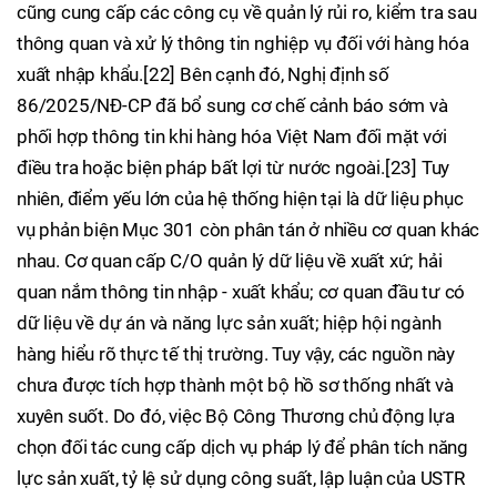
cũng cung cấp các công cụ về quản lý rủi ro, kiểm tra sau
thông quan và xử lý thông tin nghiệp vụ đối với hàng hóa
xuất nhập khẩu.[22] Bên cạnh đó, Nghị định số
86/2025/NĐ-CP đã bổ sung cơ chế cảnh báo sớm và
phối hợp thông tin khi hàng hóa Việt Nam đối mặt với
điều tra hoặc biện pháp bất lợi từ nước ngoài.[23] Tuy
nhiên, điểm yếu lớn của hệ thống hiện tại là dữ liệu phục
vụ phản biện Mục 301 còn phân tán ở nhiều cơ quan khác
nhau. Cơ quan cấp C/O quản lý dữ liệu về xuất xứ; hải
quan nắm thông tin nhập - xuất khẩu; cơ quan đầu tư có
dữ liệu về dự án và năng lực sản xuất; hiệp hội ngành
hàng hiểu rõ thực tế thị trường. Tuy vậy, các nguồn này
chưa được tích hợp thành một bộ hồ sơ thống nhất và
xuyên suốt. Do đó, việc Bộ Công Thương chủ động lựa
chọn đối tác cung cấp dịch vụ pháp lý để phân tích năng
lực sản xuất, tỷ lệ sử dụng công suất, lập luận của USTR