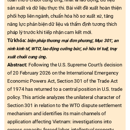
sản xuất và dữ liệu thực thi. Bài viết đề xuất hoàn thiện
phối hợp liên ngành, chuẩn hóa hồ sơ xuất xứ, tăng
năng lực phản biện dữ liệu và thẩm định tương thích
pháp lý trước khi tiếp nhận cam kết mới.
Từ khóa:
;
;
biện pháp thương mại đơn phương
Mục 301
an
;
;
;
;
ninh kinh tế
WTO
lao động cưỡng bức
sở hữu trí tuệ
truy
.
xuất chuỗi cung ứng
Abstract:
Following the U.S. Supreme Court’s decision
of 20 February 2026 on the International Emergency
Economic Powers Act, Section 301 of the Trade Act
of 1974 has returned to a central position in U.S. trade
policy. This article analyzes the unilateral character of
Section 301 in relation to the WTO dispute settlement
mechanism and identifies its main channels of
application affecting Vietnam: investigations into
excess capacity, forced labor, intellectual property