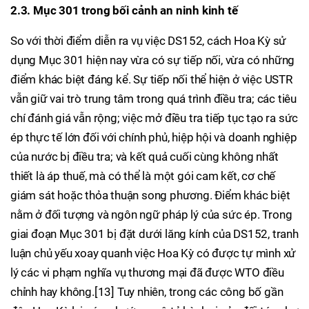
2.3. Mục 301 trong bối cảnh an ninh kinh tế
So với thời điểm diễn ra vụ việc DS152, cách Hoa Kỳ sử
dụng Mục 301 hiện nay vừa có sự tiếp nối, vừa có những
điểm khác biệt đáng kể. Sự tiếp nối thể hiện ở việc USTR
vẫn giữ vai trò trung tâm trong quá trình điều tra; các tiêu
chí đánh giá vẫn rộng; việc mở điều tra tiếp tục tạo ra sức
ép thực tế lớn đối với chính phủ, hiệp hội và doanh nghiệp
của nước bị điều tra; và kết quả cuối cùng không nhất
thiết là áp thuế, mà có thể là một gói cam kết, cơ chế
giám sát hoặc thỏa thuận song phương. Điểm khác biệt
nằm ở đối tượng và ngôn ngữ pháp lý của sức ép. Trong
giai đoạn Mục 301 bị đặt dưới lăng kính của DS152, tranh
luận chủ yếu xoay quanh việc Hoa Kỳ có được tự mình xử
lý các vi phạm nghĩa vụ thương mại đã được WTO điều
chỉnh hay không.[13] Tuy nhiên, trong các công bố gần