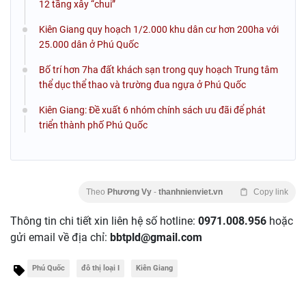
12 tầng xây “chui”
Kiên Giang quy hoạch 1/2.000 khu dân cư hơn 200ha với
25.000 dân ở Phú Quốc
Bố trí hơn 7ha đất khách sạn trong quy hoạch Trung tâm
thể dục thể thao và trường đua ngựa ở Phú Quốc
Kiên Giang: Đề xuất 6 nhóm chính sách ưu đãi để phát
triển thành phố Phú Quốc
Theo
Phương Vy
-
thanhnienviet.vn
Copy link
Thông tin chi tiết xin liên hệ số hotline:
0971.008.956
hoặc
gửi email về địa chỉ:
bbtpld@gmail.com
Phú Quốc
đô thị loại I
Kiên Giang