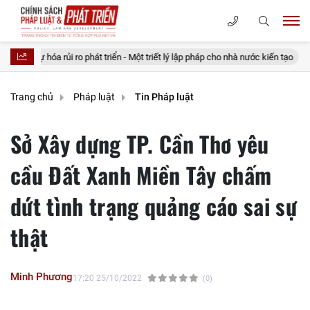
ro phát triển - Một triết lý lập pháp cho nhà nước kiến tạo
20 điều tưởn
Trang chủ
Pháp luật
Tin Pháp luật
Sở Xây dựng TP. Cần Thơ yêu
cầu Đất Xanh Miền Tây chấm
dứt tình trạng quảng cáo sai sự
thật
Minh Phương
17:20 25/10/2022
(0)