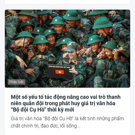
Pháp luật
Một số yếu tố tác động nâng cao vai trò thanh
niên quân đội trong phát huy giá trị văn hóa
“Bộ đội Cụ Hồ” thời kỳ mới
Giá trị văn hóa "Bộ đội Cụ Hồ" là kết tinh những phẩm
chất chính trị, đạo đức, lối sống...