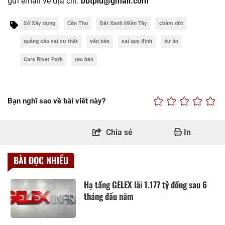
gửi email về địa chỉ:
bbtpld@gmail.com
Sở Xây dựng
Cần Thơ
Đất Xanh Miền Tây
chấm dứt
quảng cáo sai sự thật
văn bản
sai quy định
dự án
Cara River Park
rao bán
Bạn nghĩ sao về bài viết này?
Chia sẻ
In
BÀI ĐỌC NHIỀU
Hạ tầng GELEX lãi 1.177 tỷ đồng sau 6
tháng đầu năm