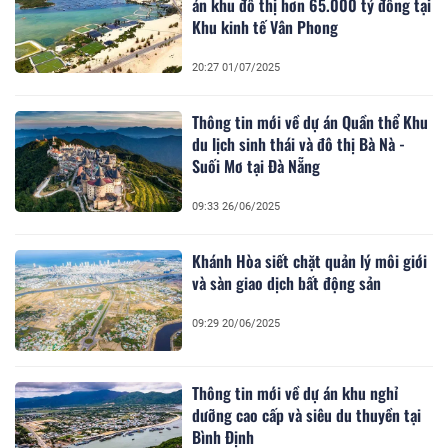
án khu đô thị hơn 65.000 tỷ đồng tại
Khu kinh tế Vân Phong
20:27 01/07/2025
Thông tin mới về dự án Quần thể Khu
du lịch sinh thái và đô thị Bà Nà -
Suối Mơ tại Đà Nẵng
09:33 26/06/2025
Khánh Hòa siết chặt quản lý môi giới
và sàn giao dịch bất động sản
09:29 20/06/2025
Thông tin mới về dự án khu nghỉ
dưỡng cao cấp và siêu du thuyền tại
Bình Định