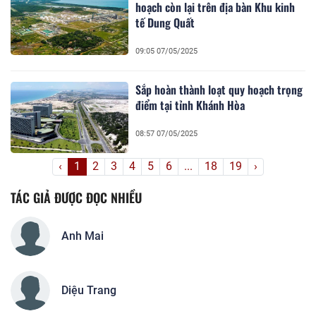
hoạch còn lại trên địa bàn Khu kinh
tế Dung Quất
09:05 07/05/2025
Sắp hoàn thành loạt quy hoạch trọng
điểm tại tỉnh Khánh Hòa
08:57 07/05/2025
‹
1
2
3
4
5
6
...
18
19
›
TÁC GIẢ ĐƯỢC ĐỌC NHIỀU
Anh Mai
Diệu Trang