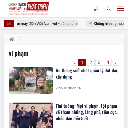
 làng xe máy điện Việt Nam với 4 sản phẩm
Không hình sự hóa rủi ro p
vi phạm
‹
1
2
3
4
›
An Giang siết chặt quản lý đất đai,
xây dựng
22:27 01/06/2026
Thủ tướng: Mọi vi phạm, tội phạm
về tham nhũng, lãng phí, tiêu cực,
nhân dân đều biết