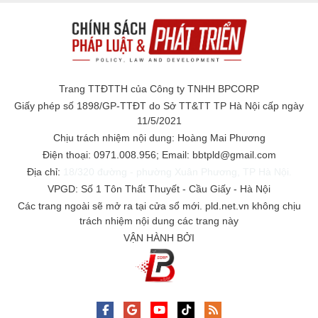
Trang TTĐTTH của Công ty TNHH BPCORP
Giấy phép số 1898/GP-TTĐT do Sở TT&TT TP Hà Nội cấp ngày
11/5/2021
Chịu trách nhiệm nội dung: Hoàng Mai Phương
Điện thoại: 0971.008.956; Email: bbtpld@gmail.com
Địa chỉ:
18/320 đường - phường Xuân Phương, TP Hà Nội.
VPGD: Số 1 Tôn Thất Thuyết - Cầu Giấy - Hà Nội
Các trang ngoài sẽ mở ra tại cửa sổ mới. pld.net.vn không chịu
trách nhiệm nội dung các trang này
VẬN HÀNH BỞI