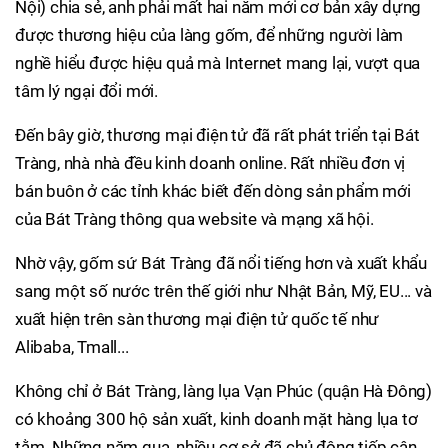
Nội) chia sẻ, anh phải mất hai năm mới cơ bản xây dựng
được thương hiệu của làng gốm, để những người làm
nghề hiểu được hiệu quả mà Internet mang lại, vượt qua
tâm lý ngại đổi mới.
Đến bây giờ, thương mại điện tử đã rất phát triển tại Bát
Tràng, nhà nhà đều kinh doanh online. Rất nhiều đơn vị
bán buôn ở các tỉnh khác biết đến dòng sản phẩm mới
của Bát Tràng thông qua website và mạng xã hội.
Nhờ vậy, gốm sứ Bát Tràng đã nổi tiếng hơn và xuất khẩu
sang một số nước trên thế giới như Nhật Bản, Mỹ, EU... và
xuất hiện trên sàn thương mại điện tử quốc tế như
Alibaba, Tmall...
Không chỉ ở Bát Tràng, làng lụa Vạn Phúc (quận Hà Đông)
có khoảng 300 hộ sản xuất, kinh doanh mặt hàng lụa tơ
tằm. Những năm qua, nhiều cơ sở đã chủ động tiếp cận