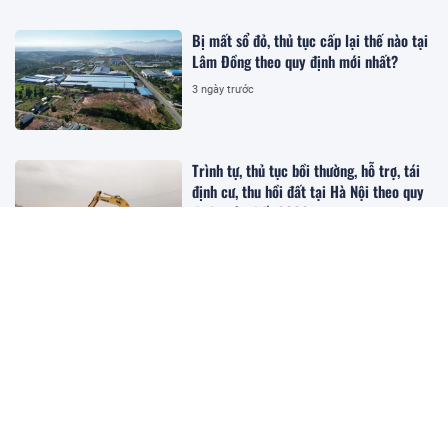
Bị mất sổ đỏ, thủ tục cấp lại thế nào tại
Lâm Đồng theo quy định mới nhất?
3 ngày trước
Trình tự, thủ tục bồi thường, hỗ trợ, tái
định cư, thu hồi đất tại Hà Nội theo quy
định mới nhất 2026
3 ngày trước
Bắc Ninh cho phân lô, bán nền 1.068 lô
đất tại dự án hơn 1.000 tỷ đồng
3 ngày trước
Hướng dẫn chi tiết thủ tục khai thuế