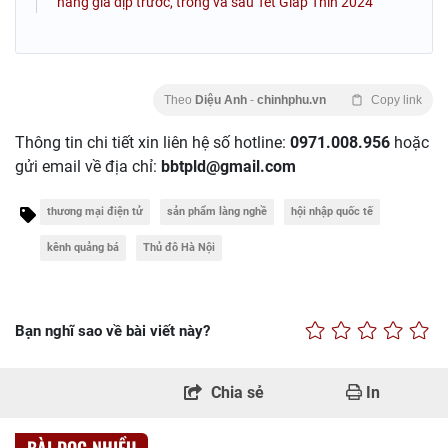
hàng giả dịp trước, trong và sau Tết Giáp Thìn 2024
Theo
Diệu Anh
-
chinhphu.vn
Copy link
Thông tin chi tiết xin liên hệ số hotline:
0971.008.956
hoặc
gửi email về địa chỉ:
bbtpld@gmail.com
thương mại điện tử
sản phẩm làng nghề
hội nhập quốc tế
kênh quảng bá
Thủ đô Hà Nội
Bạn nghĩ sao về bài viết này?
Chia sẻ
In