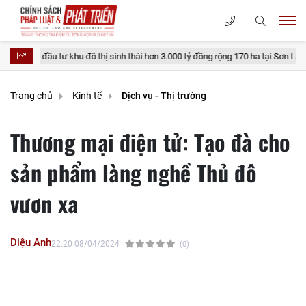
 khu đô thị sinh thái hơn 3.000 tỷ đồng rộng 170 ha tại Sơn La
Thủ tục
Trang chủ
Kinh tế
Dịch vụ - Thị trường
Thương mại điện tử: Tạo đà cho
sản phẩm làng nghề Thủ đô
vươn xa
Diệu Anh
22:20 08/04/2024
(0)