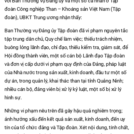
với Ban Thường vụ Đảng ủy và một số cá nhân ở Tập
đoàn Công nghiệp Than – Khoáng sản Việt Nam (Tập
đoàn), UBKT Trung ương nhận thấy:
Ban Thường vụ Đảng ủy Tập đoàn đã vi phạm nguyên tắc
tập trung dân chủ, Quy chế làm việc; thiếu trách nhiệm,
buông lỏng lãnh đạo, chỉ đạo, thiếu kiểm tra, giám sát, để
Hội đồng thành viên, một số cán bộ Lãnh đạo Tập đoàn
và đơn vị cấp dưới vi phạm quy định của Đảng, pháp luật
của Nhà nước trong sản xuất, kinh doanh, đầu tư một số
dự án, trong quản lý, khai thác than tại tỉnh Quảng Ninh;
nhiều cán bộ, đảng viên bị xử lý kỷ luật, một số bị xử lý
hình sự.
Những vi phạm nêu trên đã gây hậu quả nghiêm trọng;
ảnh hưởng xấu đến kết quả sản xuất, kinh doanh, đến uy
tín của tổ chức đảng và Tập đoàn. Xét nội dung, tính chất,