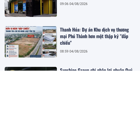
09:06 04/08/2026
Thanh Hóa: Dự án Khu dịch vụ thương
mại Phú Thành hơn một thập kỷ "đắp
chiếu"
08:59 04/08/2026
Sunshine Group ghi nhận lợi nhuận Quý
II tăng hơn 10.900% nhờ bàn giao các
dự án trọng điểm
08:55 04/08/2026
Hàng loạt tồn tại trong hoạt động cung
ứng dịch vụ, khuyến mại và quản trị bưu
gửi tại SPX Express
08:54 04/08/2026