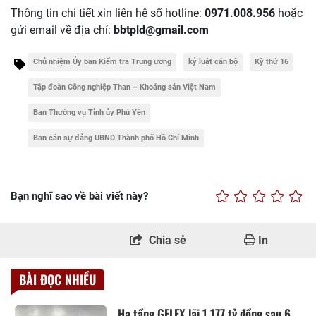
Thông tin chi tiết xin liên hệ số hotline:
0971.008.956
hoặc
gửi email về địa chỉ:
bbtpld@gmail.com
Chủ nhiệm Ủy ban Kiểm tra Trung ương
kỷ luật cán bộ
Kỳ thứ 16
Tập đoàn Công nghiệp Than – Khoáng sản Việt Nam
Ban Thường vụ Tỉnh ủy Phú Yên
Ban cán sự đảng UBND Thành phố Hồ Chí Minh
Bạn nghĩ sao về bài viết này?
Chia sẻ
In
BÀI ĐỌC NHIỀU
Hạ tầng GELEX lãi 1.177 tỷ đồng sau 6