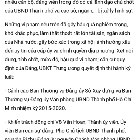
nhiều cán bộ, đảng viên trong đó có cả lãnh đạo chủ chốt
của UBND Thành phố và các sở, ngành,… bị xử lý hình sự.
Những vi phạm nêu trên đã gây hậu quả nghiêm trọng,
khó khắc phục, làm thất thoát rất lớn tài sản, ngân sách
của Nhà nước, gây bức xúc trong xã hội, ảnh hưởng xấu
đến uy tín của cấp ủy và chính quyền địa phương. Xét nội
dung, tính chất, mức độ, hậu quả vi phạm; căn cứ quy
định của Đảng, UBKT Trung ương quyết định thi hành kỷ
luật:
- Cảnh cáo Ban Thường vụ Đảng ủy Sở Xây dựng và Ban
Thường vụ Đảng ủy Văn phòng UBND Thành phố Hồ Chí
Minh nhiệm kỳ 2015-2020.
- Khiển trách đồng chí Võ Văn Hoan, Thành ủy viên, Ủy
viên Ban cán sự đảng, Phó Chủ tịch UBND Thành phố,
nguyên Bí thư Đảng ủy, nguyên Chánh Văn phòng UBND