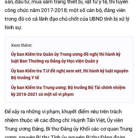
sản, đầu tư, mua sắm trang thiết bị, vật tư y tế, thi tuyển
công chức năm 2017-2018; một số cán bộ, đảng viên
trong đó có cả lãnh đạo chủ chốt của UBND tỉnh bị xử lý
hình sự.
Xem thêm:
Ủy ban Kiểm tra Quân ủy Trung ương đề nghị thi hành kỷ
luật Ban Thường vụ Đảng ủy Học viện Quân y
Ủy ban Kiểm tra T.Ư đề nghị xem xét, thi hành kỷ luật nguyên
Bộ trưởng Y tế
Ủy ban Kiểm tra Trung ương: Bộ trưởng Bộ Tài chính nhiệm
kỳ 2016-2021 có một số vi phạm
Để xảy ra những vi phạm, khuyết điểm nêu trên trách
nhiệm thuộc về các đồng chí: Huỳnh Tấn Việt, Ủy viên
Trung ương Đảng, Bí thư Đảng ủy Khối các cơ quan Trung
ương, nguyên Bí thư Tỉnh ủy, nguyên Bí thư Đảng đoàn,