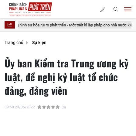
sự hóa rủi ro phát triển - Một triết lý lập pháp cho nhà nước kiến tạo
20
Trang chủ
Sự kiện
Ủy ban Kiểm tra Trung ương kỷ
luật, đề nghị kỷ luật tổ chức
đảng, đảng viên
09:58 23/06/2022
(0)