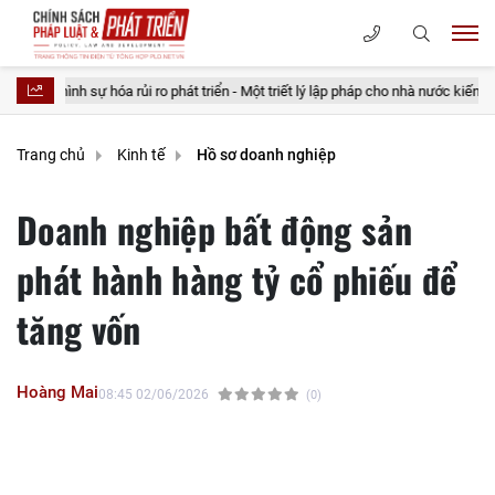
a rủi ro phát triển - Một triết lý lập pháp cho nhà nước kiến tạo
20 điề
Trang chủ
Kinh tế
Hồ sơ doanh nghiệp
Doanh nghiệp bất động sản
phát hành hàng tỷ cổ phiếu để
tăng vốn
Hoàng Mai
08:45 02/06/2026
(0)