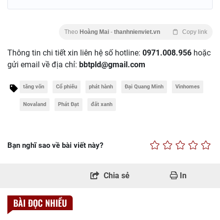
Theo
Hoàng Mai
-
thanhnienviet.vn
Copy link
Thông tin chi tiết xin liên hệ số hotline:
0971.008.956
hoặc
gửi email về địa chỉ:
bbtpld@gmail.com
tăng vốn
Cổ phiếu
phát hành
Đại Quang Minh
Vinhomes
Novaland
Phát Đạt
đất xanh
Bạn nghĩ sao về bài viết này?
Chia sẻ
In
BÀI ĐỌC NHIỀU