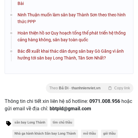
Bài
Ninh Thuận muốn làm sân bay Thành Sơn theo theo hình
thức PPP
Hoàn thiện hồ sơ Quy hoạch tổng thể phát triển hệ thống
cảng hàng không, sân bay toàn quốc
Bác đề xuất khai thác dân dụng sân bay Gò Găng vì ảnh
hưởng tới sân bay Long Thành, Tân Sơn Nhất?
Theo
Bá Di
-
thanhnienviet.vn
Copy link
Thông tin chi tiết xin liên hệ số hotline:
0971.008.956
hoặc
gửi email về địa chỉ:
bbtpld@gmail.com
sân bay Long Thành
tìm chủ thầu
Nhà ga hành khách Sân bay Long Thành
mở thầu
gói thầu