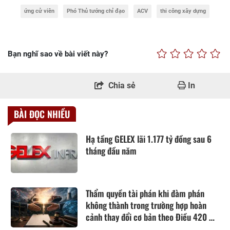
ứng cử viên
Phó Thủ tướng chỉ đạo
ACV
thi công xây dựng
Bạn nghĩ sao về bài viết này?
Chia sẻ
In
BÀI ĐỌC NHIỀU
Hạ tầng GELEX lãi 1.177 tỷ đồng sau 6
tháng đầu năm
Thẩm quyền tài phán khi đàm phán
không thành trong trường hợp hoàn
cảnh thay đổi cơ bản theo Điều 420 Bộ
luật Dân sự năm 2015