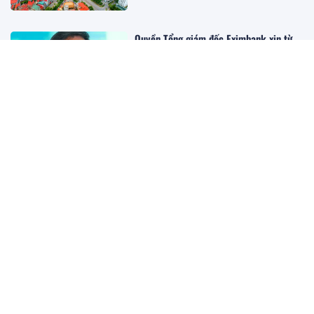
Quyền Tổng giám đốc Eximbank xin từ
nhiệm
10:02 03/08/2026
Vietcombank lãi hơn 24.000 tỷ đồng
sau 6 tháng, nợ xấu tăng nhẹ
09:59 03/08/2026
Sacombank báo lãi 6 tháng giảm gần
50%
09:56 03/08/2026
Kinh Bắc báo lãi quý 2 lao dốc vì chưa