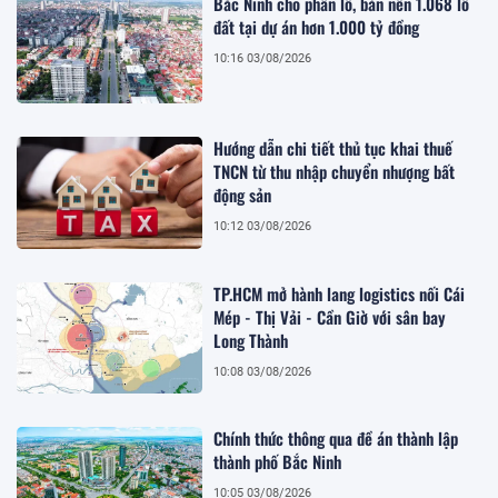
Bắc Ninh cho phân lô, bán nền 1.068 lô
đất tại dự án hơn 1.000 tỷ đồng
10:16 03/08/2026
Hướng dẫn chi tiết thủ tục khai thuế
TNCN từ thu nhập chuyển nhượng bất
động sản
10:12 03/08/2026
TP.HCM mở hành lang logistics nối Cái
Mép - Thị Vải - Cần Giờ với sân bay
Long Thành
10:08 03/08/2026
Chính thức thông qua đề án thành lập
thành phố Bắc Ninh
10:05 03/08/2026