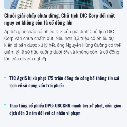
Chuỗi giải chấp chưa dừng, Chủ tịch DIC Corp đối mặt
nguy cơ không còn là cổ đông lớn
Áp lực giải chấp cổ phiếu DIG của gia đình Chủ tịch DIC
Corp vẫn chưa chấm dứt. Nếu hơn 8,3 triệu cổ phiếu dự
kiến bị bán được xử lý hết, ông Nguyễn Hùng Cường có thể
giảm tỷ lệ sở hữu xuống dưới 5% và không còn là cổ đông
lớn của doanh nghiệp.
TTC AgriS bị xử phạt 175 triệu đồng do công bố thông tin sai
lệch về sử dụng vốn trái phiếu
Thao túng cổ phiếu DPG: UBCKNN mạnh tay xử phạt, cấm giao
dịch đến 3 năm đối với cá nhân vi phạm