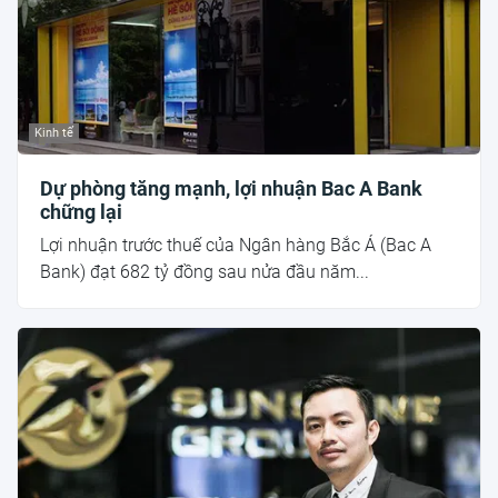
Kinh tế
Dự phòng tăng mạnh, lợi nhuận Bac A Bank
chững lại
Lợi nhuận trước thuế của Ngân hàng Bắc Á (Bac A
Bank) đạt 682 tỷ đồng sau nửa đầu năm...