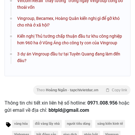
Vincom Retail “thay tướng” trong ngày Vingroup công bố
thoái vốn
Vingroup, Becamex, Hoàng Quân kiến nghị gì để gỡ khó
cho nhà ở xã hội?
Kiến nghị Thủ tướng chấp thuận đầu tư khu công nghiệp
hơn 960 ha ở Vũng Áng cho công ty con của Vingroup
3 dự án Vingroup đầu tư tại Tuyên Quang đang làm đến
đâu?
Theo
Hoàng Ngân
-
tapchivietduc.vn
Copy link
Thông tin chi tiết xin liên hệ số hotline:
0971.008.956
hoặc
gửi email về địa chỉ:
bbtpld@gmail.com
vàng hóa
đổi vàng lấy nhà
người tiêu dùng
sáng kiến kinh tế
Vinhomes
bất động sản
giao dịch
pháp luật
Vingroup