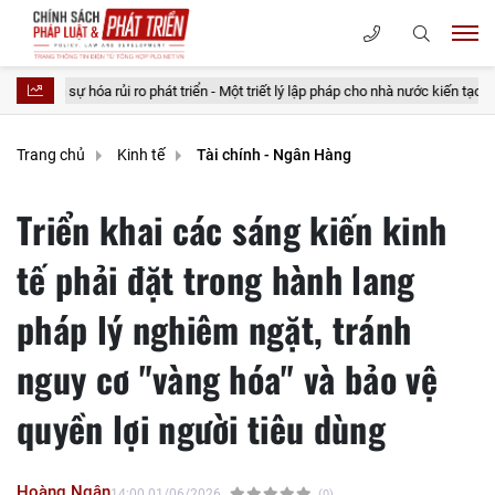
ủi ro phát triển - Một triết lý lập pháp cho nhà nước kiến tạo
20 điều t
Trang chủ
Kinh tế
Tài chính - Ngân Hàng
Triển khai các sáng kiến kinh
tế phải đặt trong hành lang
pháp lý nghiêm ngặt, tránh
nguy cơ "vàng hóa" và bảo vệ
quyền lợi người tiêu dùng
Hoàng Ngân
14:00 01/06/2026
(0)