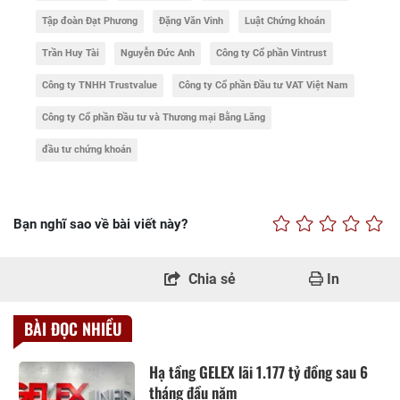
Tập đoàn Đạt Phương
Đặng Văn Vinh
Luật Chứng khoán
Trần Huy Tài
Nguyễn Đức Anh
Công ty Cổ phần Vintrust
Công ty TNHH Trustvalue
Công ty Cổ phần Đầu tư VAT Việt Nam
Công ty Cổ phần Đầu tư và Thương mại Bằng Lăng
đầu tư chứng khoán
Bạn nghĩ sao về bài viết này?
Chia sẻ
In
BÀI ĐỌC NHIỀU
Hạ tầng GELEX lãi 1.177 tỷ đồng sau 6
tháng đầu năm