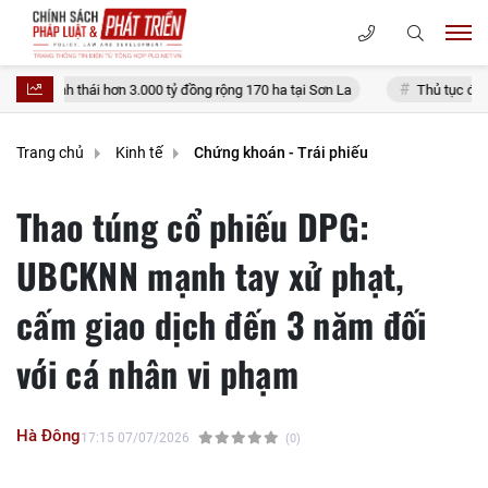
ơn 3.000 tỷ đồng rộng 170 ha tại Sơn La
Thủ tục đính chính sổ đỏ đã cấ
Trang chủ
Kinh tế
Chứng khoán - Trái phiếu
Thao túng cổ phiếu DPG:
UBCKNN mạnh tay xử phạt,
cấm giao dịch đến 3 năm đối
với cá nhân vi phạm
Hà Đông
17:15 07/07/2026
(0)