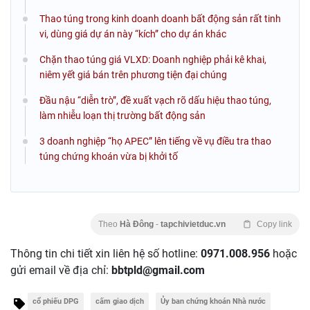
Thao túng trong kinh doanh doanh bất động sản rất tinh
vi, dùng giá dự án này “kích” cho dự án khác
Chặn thao túng giá VLXD: Doanh nghiệp phải kê khai,
niêm yết giá bán trên phương tiện đại chúng
Đầu nậu “diễn trò”, đề xuất vạch rõ dấu hiệu thao túng,
làm nhiễu loạn thị trường bất động sản
3 doanh nghiệp “họ APEC” lên tiếng về vụ điều tra thao
túng chứng khoán vừa bị khởi tố
Theo
Hà Đông
-
tapchivietduc.vn
Copy link
Thông tin chi tiết xin liên hệ số hotline:
0971.008.956
hoặc
gửi email về địa chỉ:
bbtpld@gmail.com
cổ phiếu DPG
cấm giao dịch
Ủy ban chứng khoán Nhà nước