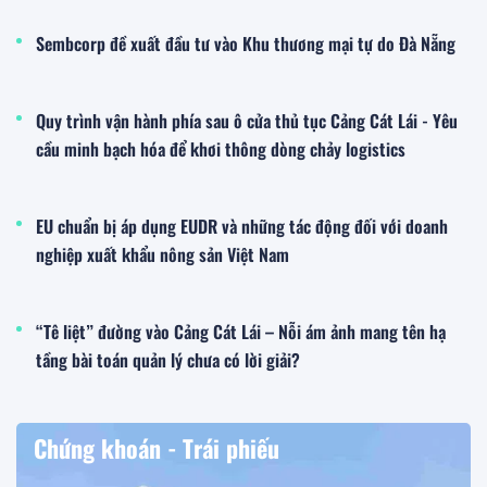
Sembcorp đề xuất đầu tư vào Khu thương mại tự do Đà Nẵng
Quy trình vận hành phía sau ô cửa thủ tục Cảng Cát Lái - Yêu
cầu minh bạch hóa để khơi thông dòng chảy logistics
EU chuẩn bị áp dụng EUDR và những tác động đối với doanh
nghiệp xuất khẩu nông sản Việt Nam
“Tê liệt” đường vào Cảng Cát Lái – Nỗi ám ảnh mang tên hạ
tầng bài toán quản lý chưa có lời giải?
Chứng khoán - Trái phiếu