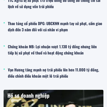
TTC AgriS bị xử phạt 175 triệu đồng do công bố thông tin sai
lệch về sử dụng vốn trái phiếu
Thao túng cổ phiếu DPG: UBCKNN mạnh tay xử phạt, cấm giao
dịch đến 3 năm đối với cá nhân vi phạm
Chứng khoán MB: Lợi nhuận vượt 1.130 tỷ đồng nhưng liên
tiếp bị xử phạt về thuế và hoạt động chứng khoán
Vạn Hương tăng mạnh nợ trái phiếu lên hơn 11.000 tỷ đồng,
điều chỉnh điều khoản một lô trái phiếu
Hồ sơ doanh nghiệp