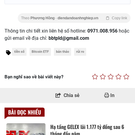
Theo
Phương Hồng
-
diendandoanhnghiep.vn
Copy link
Thông tin chi tiết xin liên hệ số hotline:
0971.008.956
hoặc
gửi email về địa chỉ:
bbtpld@gmail.com
tiền số
Bitcoin ETF
bán tháo
rủi ro
Bạn nghĩ sao về bài viết này?
Chia sẻ
In
BÀI ĐỌC NHIỀU
Hạ tầng GELEX lãi 1.177 tỷ đồng sau 6
tháng đầu năm