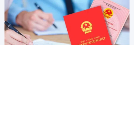
Thủ tục đính chính sổ đỏ đã cấp tại Hà Nội 2026 thế nào
theo quy định mới nhất?
Những sai sót về thông tin cá nhân, diện tích hay ranh giới
trên sổ đỏ cần được đính chính kịp thời để tránh rủi ro pháp
lý khi giao dịch bất động sản. Dưới đây là hướng dẫn chi
tiết về hồ sơ, quy trình và thời gian thực hiện thủ tục đính
chính sổ đỏ tại Hà Nội theo các quy định mới nhất.