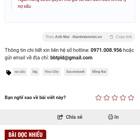
nợ xấu
Theo
Anh Mai
-
thanhnienviet.vn
Copy link
Thông tin chi tiết xin liên hệ số hotline:
0971.008.956
hoặc
gửi email về địa chỉ:
bbtpld@gmail.com
nợ xấu
ldg
Viva City
Sacombank
Đồng Nai
Bạn nghĩ sao về bài viết này?
Chia sẻ
In
BÀI ĐỌC NHIỀU