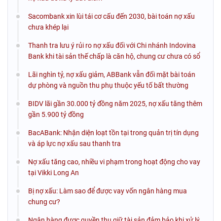
Sacombank xin lùi tái cơ cấu đến 2030, bài toán nợ xấu
chưa khép lại
Thanh tra lưu ý rủi ro nợ xấu đối với Chi nhánh Indovina
Bank khi tài sản thế chấp là căn hộ, chung cư chưa có sổ
Lãi nghìn tỷ, nợ xấu giảm, ABBank vẫn đối mặt bài toán
dự phòng và nguồn thu phụ thuộc yếu tố bất thường
BIDV lãi gần 30.000 tỷ đồng năm 2025, nợ xấu tăng thêm
gần 5.900 tỷ đồng
BacABank: Nhận diện loạt tồn tại trong quản trị tín dụng
và áp lực nợ xấu sau thanh tra
Nợ xấu tăng cao, nhiều vi phạm trong hoạt động cho vay
tại Vikki Long An
Bị nợ xấu: Làm sao để được vay vốn ngân hàng mua
chung cư?
Ngân hàng được quyền thu giữ tài sản đảm bảo khi xử lý