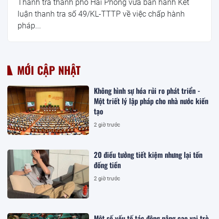
Thanh tra thành phố Hải Phòng vừa ban hành Kết
luận thanh tra số 49/KL-TTTP về việc chấp hành
pháp...
MỚI CẬP NHẬT
Không hình sự hóa rủi ro phát triển -
Một triết lý lập pháp cho nhà nước kiến
tạo
2 giờ trước
20 điều tưởng tiết kiệm nhưng lại tốn
đống tiền
2 giờ trước
Một số yếu tố tác động nâng cao vai trò