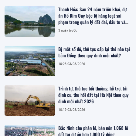
Thanh Hóa: Sau 24 năm triển khai, dự
án Hồ Kim Quy bộc lộ hàng loạt sai
phạm trong quản lý đất đai, đầu tư và
quy hoạch
3 ngày trước
Bị mất sổ đỏ, thủ tục cấp lại thế nào tại
Lâm Đồng theo quy định mới nhất?
10:23 03/08/2026
Trình tự, thủ tục bồi thường, hỗ trợ, tái
định cư, thu hồi đất tại Hà Nội theo quy
định mới nhất 2026
10:19 03/08/2026
Bắc Ninh cho phân lô, bán nền 1.068 lô
đất tại dự án hơn 1.000 tỷ đồng