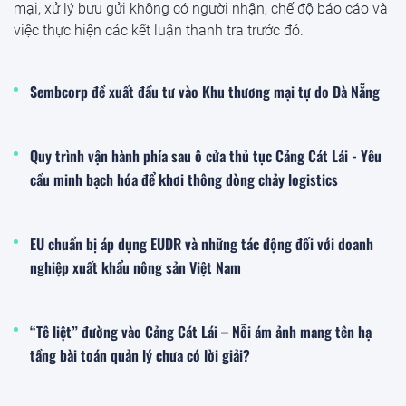
mại, xử lý bưu gửi không có người nhận, chế độ báo cáo và
việc thực hiện các kết luận thanh tra trước đó.
Sembcorp đề xuất đầu tư vào Khu thương mại tự do Đà Nẵng
Quy trình vận hành phía sau ô cửa thủ tục Cảng Cát Lái - Yêu
cầu minh bạch hóa để khơi thông dòng chảy logistics
EU chuẩn bị áp dụng EUDR và những tác động đối với doanh
nghiệp xuất khẩu nông sản Việt Nam
“Tê liệt” đường vào Cảng Cát Lái – Nỗi ám ảnh mang tên hạ
tầng bài toán quản lý chưa có lời giải?