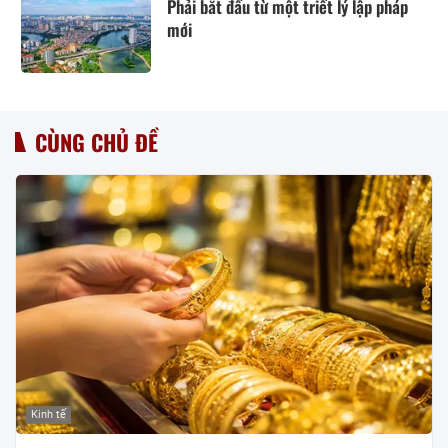
Phải bắt đầu từ một triết lý lập pháp
mới
CÙNG CHỦ ĐỀ
Kinh tế