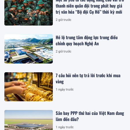
thanh niên quân đội trong phát huy giá
trị văn hóa “Bộ đội Cụ Hồ” thời kỳ mới
2 giờ trước
Hé lộ trung tâm động lực trong điều
chỉnh quy hoạch Nghệ An
2 giờ trước
7 câu hỏi nên tự trả lời trước khi mua
vàng
1 ngày trước
Sân bay PPP thứ hai của Việt Nam đang
làm đến đâu?
1 ngày trước