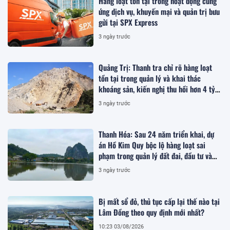
Hàng loạt tồn tại trong hoạt động cung
ứng dịch vụ, khuyến mại và quản trị bưu
gửi tại SPX Express
3 ngày trước
Quảng Trị: Thanh tra chỉ rõ hàng loạt
tồn tại trong quản lý và khai thác
khoáng sản, kiến nghị thu hồi hơn 4 tỷ
đồng
3 ngày trước
Thanh Hóa: Sau 24 năm triển khai, dự
án Hồ Kim Quy bộc lộ hàng loạt sai
phạm trong quản lý đất đai, đầu tư và
quy hoạch
3 ngày trước
Bị mất sổ đỏ, thủ tục cấp lại thế nào tại
Lâm Đồng theo quy định mới nhất?
10:23 03/08/2026