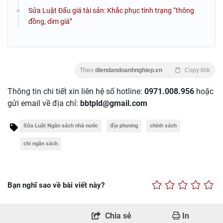
Sửa Luật Đấu giá tài sản: Khắc phục tình trạng “thông
đồng, dìm giá”
Theo
diendandoanhnghiep.vn
Copy link
Thông tin chi tiết xin liên hệ số hotline:
0971.008.956
hoặc
gửi email về địa chỉ:
bbtpld@gmail.com
Sửa Luật Ngân sách nhà nước
địa phương
chính sách
chi ngân sách
Bạn nghĩ sao về bài viết này?
Chia sẻ
In