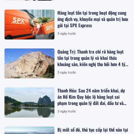
Hàng loạt tồn tại trong hoạt động cung
ứng dịch vụ, khuyến mại và quản trị bưu
gửi tại SPX Express
3 ngày trước
Quảng Trị: Thanh tra chỉ rõ hàng loạt
tồn tại trong quản lý và khai thác
khoáng sản, kiến nghị thu hồi hơn 4 tỷ
đồng
3 ngày trước
Thanh Hóa: Sau 24 năm triển khai, dự
án Hồ Kim Quy bộc lộ hàng loạt sai
phạm trong quản lý đất đai, đầu tư và
quy hoạch
3 ngày trước
Bị mất sổ đỏ, thủ tục cấp lại thế nào tại