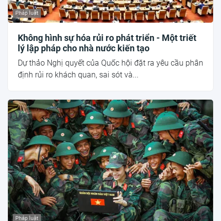
Pháp luật
Không hình sự hóa rủi ro phát triển - Một triết
lý lập pháp cho nhà nước kiến tạo
Dự thảo Nghị quyết của Quốc hội đặt ra yêu cầu phân
định rủi ro khách quan, sai sót và...
Pháp luật